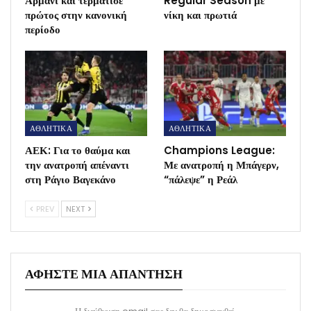
Αρμάνι και τερμάτισε
Regular Season με
πρώτος στην κανονική
νίκη και πρωτιά
περίοδο
ΑΘΛΗΤΙΚΑ
ΑΘΛΗΤΙΚΑ
ΑΕΚ: Για το θαύμα και
Champions League:
την ανατροπή απέναντι
Με ανατροπή η Μπάγερν,
στη Ράγιο Βαγεκάνο
“πάλεψε” η Ρεάλ
PREV
NEXT
ΑΦΉΣΤΕ ΜΙΑ ΑΠΆΝΤΗΣΗ