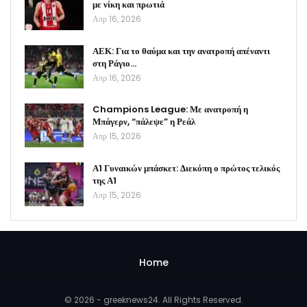
με νίκη και πρωτιά
Απρ 16, 2026
ΑΕΚ: Για το θαύμα και την ανατροπή απέναντι
στη Ράγιο…
Απρ 16, 2026
Champions League: Με ανατροπή η
Μπάγερν, “πάλεψε” η Ρεάλ
Απρ 15, 2026
Α1 Γυναικών μπάσκετ: Διεκόπη ο πρώτος τελικός
της Α1
Απρ 15, 2026
Home
© 2026 - greeknews24. All Rights Reserved.