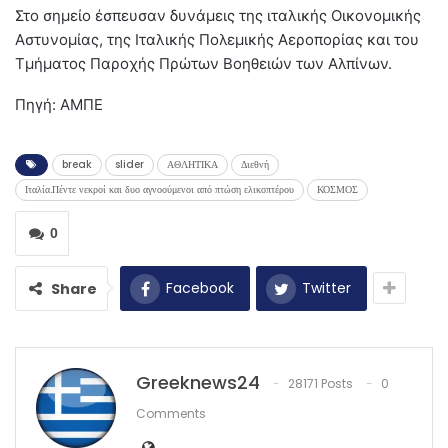
Στο σημείο έσπευσαν δυνάμεις της ιταλικής Οικονομικής
Αστυνομίας, της Ιταλικής Πολεμικής Αεροπορίας και του
Τμήματος Παροχής Πρώτων Βοηθειών των Αλπίνων.
Πηγή: ΑΜΠΕ
break
slider
ΑΘΛΗΤΙΚΑ
Διεθνή
Ιταλία.Πέντε νεκροί και δυο αγνοούμενοι από πτώση ελικοπτέρου
ΚΟΣΜΟΣ
0
Facebook
Twitter
Share
Greeknews24
28171 Posts
0
Comments