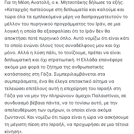
Για τη Μέση Ανατολή, ο κ. Μητσοτάκης δήλωσε τα εξής:
«Καταρχάς πιστεύουμε στη διπλωματία και καλούμε και
τώρα όλα τα εμπλεκόμενα μέρη να διαπραγματευτούν το
μέλλον του πυρηνικού προγράμματος του Ιράν, σε μια
λογική η οποία θα εξασφαλίσει ότι το Ιράν δεν θα
αποκτήσει ποτέ πυρηνικό όπλο. Αυτό νομίζω ότι είναι κάτι
το οποίο ενώνει όλους τους συναδέλφους μου και όχι
μόνο. Αλλά η λύση πάλι, το τονίζουμε, πρέπει να είναι
διπλωματική και όχι στρατιωτική. Η Ελλάδα επανέφερε
ακόμα μια φορά το ζήτημα της ανθρωπιστικής
κατάστασης στη Γάζα. Συμπεριλαμβάνεται στα
συμπεράσματα, ένα θα έλεγα επιτακτικό αίτημα να
τελειώσει επιτέλους αυτή η επιχείρηση του Ισραήλ στη
Γάζα για να μην την πληρώνουν άμαχοι Παλαιστίνιοι, σε
συνδυασμό βέβαια πάντα, να το τονίσω αυτό, με την
απελευθέρωση των ομήρων, οι οποίοι είναι ακόμα
ζωντανοί. Και νομίζω ότι τώρα είναι η ώρα να ασκήσουμε
τη μέγιστη πίεση στο Ισραήλ, να προχωρήσει σε μια τέτοια
κίνηση».