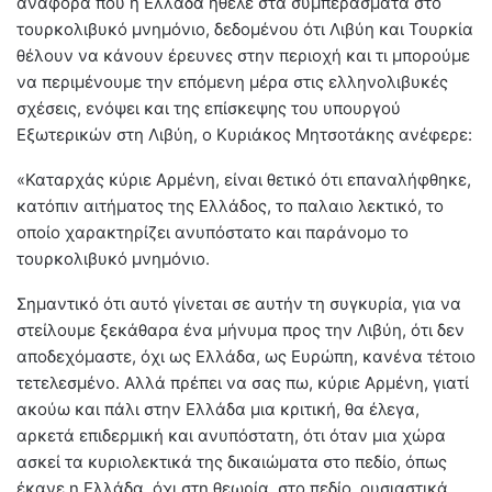
αναφορά που η Ελλάδα ήθελε στα συμπεράσματα στο
τουρκολιβυκό μνημόνιο, δεδομένου ότι Λιβύη και Τουρκία
θέλουν να κάνουν έρευνες στην περιοχή και τι μπορούμε
να περιμένουμε την επόμενη μέρα στις ελληνολιβυκές
σχέσεις, ενόψει και της επίσκεψης του υπουργού
Εξωτερικών στη Λιβύη, ο Κυριάκος Μητσοτάκης ανέφερε:
«Καταρχάς κύριε Αρμένη, είναι θετικό ότι επαναλήφθηκε,
κατόπιν αιτήματος της Ελλάδος, το παλαιο λεκτικό, το
οποίο χαρακτηρίζει ανυπόστατο και παράνομο το
τουρκολιβυκό μνημόνιο.
Σημαντικό ότι αυτό γίνεται σε αυτήν τη συγκυρία, για να
στείλουμε ξεκάθαρα ένα μήνυμα προς την Λιβύη, ότι δεν
αποδεχόμαστε, όχι ως Ελλάδα, ως Ευρώπη, κανένα τέτοιο
τετελεσμένο. Αλλά πρέπει να σας πω, κύριε Αρμένη, γιατί
ακούω και πάλι στην Ελλάδα μια κριτική, θα έλεγα,
αρκετά επιδερμική και ανυπόστατη, ότι όταν μια χώρα
ασκεί τα κυριολεκτικά της δικαιώματα στο πεδίο, όπως
έκανε η Ελλάδα, όχι στη θεωρία, στο πεδίο, ουσιαστικά