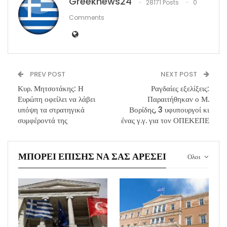
Greeknews24
28171 Posts
0
Comments
PREV POST
NEXT POST
Κυρ. Μητσοτάκης: Η
Ραγδαίες εξελίξεις:
Ευρώπη οφείλει να λάβει
Παραιτήθηκαν ο Μ.
υπόψη τα στρατηγικά
Βορίδης, 3 υφυπουργοί κι
συμφέροντά της
ένας γ.γ. για τον ΟΠΕΚΕΠΕ
ΜΠΟΡΕΊ ΕΠΊΣΗΣ ΝΑ ΣΑΣ ΑΡΈΣΕΙ
Ολοι