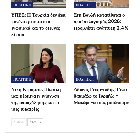
ΠΟΛΙΤΙΚΗ
ΠΟΛΙΤΙΚΗ
ΥΠΕΞ: Η Τουρκία δεν έχει
Στη Βουλή κατατίθεται ο
κανένα έρεισμα στο
προϋπολογισμός 2026:
ενωσιακό και το διεθνές
Προβλέπει ανάπτυξη 2,4%
δίκαιο
ΠΟΛΙΤΙΚΗ
ΠΟΛΙΤΙΚΗ
Νίκη Κεραμέως: Βασική
Άδωνις Γεωργιάδης: Γιατί
μας μέριμνα η ενίσχυση
θαυμάζω το Ισραήλ; –
της απασχόλησης και οι
Μακάρι να τους μοιάσουμε
ίσες ευκαιρίες
PREV
NEXT