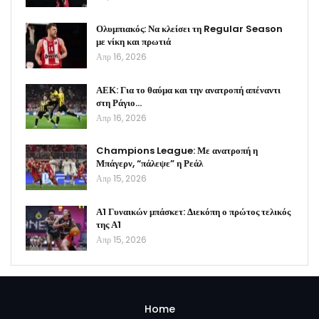
Ολυμπιακός: Να κλείσει τη Regular Season
με νίκη και πρωτιά
Απρ 16, 2026
ΑΕΚ: Για το θαύμα και την ανατροπή απέναντι
στη Ράγιο…
Απρ 16, 2026
Champions League: Με ανατροπή η
Μπάγερν, “πάλεψε” η Ρεάλ
Απρ 15, 2026
Α1 Γυναικών μπάσκετ: Διεκόπη ο πρώτος τελικός
της Α1
Απρ 15, 2026
Home