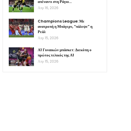
απέναντι στη Ράγιο…
Απρ 16, 2026
Champions League: Με
ανατροπή η Μπάγερν, “πάλεψε” η
Ρεάλ
Απρ 15, 2026
Α1 Γυναικών μπάσκετ: Διεκόπη ο
πρώτος τελικός της Α1
Απρ 15, 2026