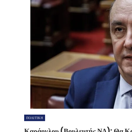
ΠΟΛΙΤΙΚΗ
Καράογλου (βουλευτής ΝΔ): Θα Κα