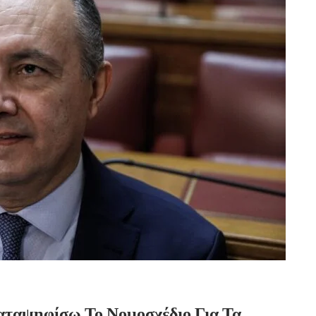
ταψηφίσω Το Νομοσχέδιο Για Τα