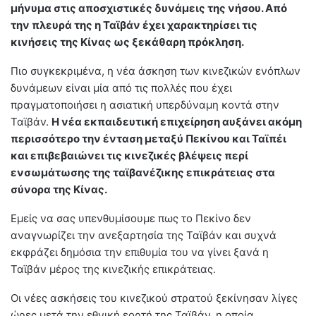
μήνυμα στις αποσχιστικές δυνάμεις της νήσου. Από
την πλευρά της η Ταϊβάν έχει χαρακτηρίσει τις
κινήσεις της Κίνας ως ξεκάθαρη πρόκληση.
Πιο συγκεκριμένα, η νέα άσκηση των κινεζικών ενόπλων
δυνάμεων είναι μία από τις πολλές που έχει
πραγματοποιήσει η ασιατική υπερδύναμη κοντά στην
Ταϊβάν.
Η νέα εκπαιδευτική επιχείρηση αυξάνει ακόμη
περισσότερο την ένταση μεταξύ Πεκίνου και Ταϊπέι
και επιβεβαιώνει τις κινεζικές βλέψεις περί
ενσωμάτωσης της ταϊβανέζικης επικράτειας στα
σύνορα της Κίνας.
Εμείς να σας υπενθυμίσουμε πως το Πεκίνο δεν
αναγνωρίζει την ανεξαρτησία της Ταϊβάν και συχνά
εκφράζει δημόσια την επιθυμία του να γίνει ξανά η
Ταϊβάν μέρος της κινεζικής επικράτειας.
Οι νέες ασκήσεις του κινεζικού στρατού ξεκίνησαν λίγες
ώρες μετά την εθνική εορτή της Ταϊβάν, η οποία