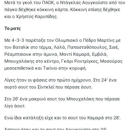
Μετά το γκολ του ΠΑΟΚ, ο Ντάγκλας Αουγκούστο από τον
πάγκο δέχθηκε κόκκινη κάρτα. Κόκκινη επίσης δέχθηκε
και ο Χρήστος Καρυπίδης.
Το ματς
Με 4-3-3 παρέταξε τον Ολυμπιακό ο Πέδρο Μαρτίνς με
τον Βατσλίκ στο τέρμα, Λαλά, Παπασταθόπουλος, Σισέ,
Ρέαμπτσιουκ στην άμυνα, Μαντί Καμαρά, Εμβιλά,
Μπουχαλάκης στο κέντρο, Γκάρι Ροντρίγκες, Μασούρας
μεσοεπιθετικά και Τικίνιο στην κορυφή.
Λίγες ήταν οι φάσεις στο πρώτο ημίχρονο. Στο 24’ ένα
συρτό σουτ του Σίντκλεϊ που πέρασε άουτ.
Στο 26’ ένα μακρινό σουτ του Μπουχαλάκη που πέρασε
λίγο άουτ.
Ενώ ίδια κατάληξη είχε και το σουτ του Καμαρά στο 28’.
Άστοχο ήταν και το σουτ του Αουγκούστο στο 35’.