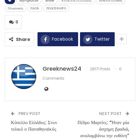
olympiacos
slider
ΚΥΠΕΛΛΟ ΕΛΛΑΔΑΣ
Κύπελλο Ελλάδος
Ολυμπιακός
ΠΑΟΚ
ΠΟΔΟΣΦΑΙΡΟ
0
Facebook
Twitter
Share
Greeknews24
28171 Posts
0
Comments
PREV POST
NEXT POST
Κύπελλο Ελλάδος: Στον
Πέδρο Μαρτίνς: “Ήταν μία
τελικό ο Παναθηναϊκός
άσχημη βραδιά,
αναλαμβάνω την ευθύνη”