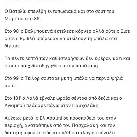
Ο Βατσλίκ επενέβη εντυπωσιακά και στο σουτ του
Μίτριτσα στο 85’.
Στο 90’ ο Βαλμπουενά εκτέλεσε κόρνερ αλλά ούτε ο Σισέ
ούτε ο Εμβιλά μπόρεσαν να στείλουν τη μπάλα στα
δίχτυα.
Τα πέντε λεπτά των καθυστερήσεων δεν έφεραν κάτι και
έτσι το παιχνίδι οδηγήθηκε στην παράταση.
Στο 99’ ο Τέιλορ σούταρε με τη μπάλα να περνά ψηλά
άουτ.
Στο 101’ ο Λαλά έβγαλε ωραία σέντρα από δεξιά και ο
Αγκιμπού πλάσαρε πάνω στον Πασχαλάκη.
Αμέσως μετά, ο Ελ Αραμπί σε προσπάθειά του στην
περιοχή, ανατράπηκε από τον Πασχαλάκη και τον
διαιτητή αφού το είδε στο VAR καταλόγισε πέναλτι.