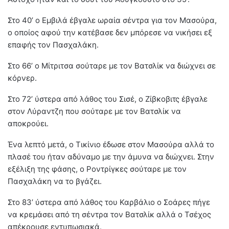
Στο 40’ ο Εμβιλά έβγαλε ωραία σέντρα για τον Μασούρα,
ο οποίος αφού την κατέβασε δεν μπόρεσε να νικήσει εξ
επαφής τον Πασχαλάκη.
Στο 66’ ο Μίτριτσα σούταρε με τον Βατσλίκ να διώχνει σε
κόρνερ.
Στο 72’ ύστερα από λάθος του Σισέ, ο Ζίβκοβιτς έβγαλε
στον Λύραντζη που σούταρε με τον Βατσλίκ να
αποκρούει.
Ένα λεπτό μετά, ο Τικίνιο έδωσε στον Μασούρα αλλά το
πλασέ του ήταν αδύναμο με την άμυνα να διώχνει. Στην
εξέλιξη της φάσης, ο Ροντρίγκες σούταρε με τον
Πασχαλάκη να το βγάζει.
Στο 83’ ύστερα από λάθος του Καρβάλιο ο Σοάρες πήγε
να κρεμάσει από τη σέντρα τον Βατσλίκ αλλά ο Τσέχος
απέκρουσε εντυπωσιακά.