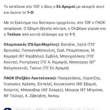
Το εκτέλεσε στο 105’ ο ίδιος ο
Ελ Αραμπί
με σκαφτό σουτ
και έκανε το
1-0
!
Με το ξεκίνημα του δεύτερου ημιχρόνου, στο 108’ ο ΠΑΟΚ
ισοφάρισε. Ο Σβαμπ έβγαλε σέντρα, ο Ολιβέιρα γύρισε και
ο
Τσόλακ
από κοντά πλάσαρε για το
1-1
.
Ολυμπιακός (Πέδρο Μαρτίνς)
: Βατσλίκ, Λαλά (110’
Βρουσάι), Παπασταθόπουλος, Σισέ, Ρέαμπτσιουκ, Μ.
Καμαρά (61’ Καρβάλιο), Εμβιλά, Μπουχαλάκης (110’
Κούντε), Ροντρίγκες (75’ Α. Καμαρά), Μασούρας (87’
Βαλμπουενά), Τικίνιο (75’ Ελ Αραμπί)
ΠΑΟΚ (Ραζβάν Λουτσέσκου)
: Πασχαλάκης, Λύρατζης,
Ίνγκασον, Κρέσπο, Σίντκλεϊ, Αουγκούστο (89’ Σβαμπ),
Κούρτιτς, Μπίσεσβαρ (46’ Σοάρες), Μουργκ (61’ Μίτριτσα,
89’ Τέιλορ), Α. Ζίβκοβιτς, Άκπομ