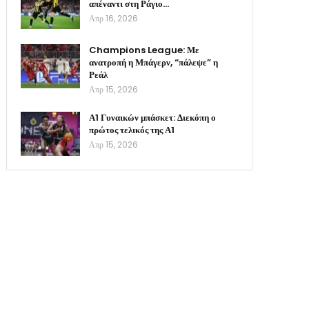
απέναντι στη Ράγιο…
Απρ 16, 2026
Champions League: Με
ανατροπή η Μπάγερν, “πάλεψε” η
Ρεάλ
Απρ 15, 2026
Α1 Γυναικών μπάσκετ: Διεκόπη ο
πρώτος τελικός της Α1
Απρ 15, 2026