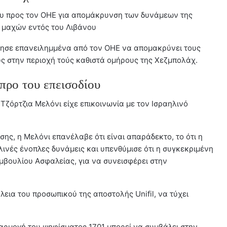
ου προς τον ΟΗΕ για απομάκρυνση των δυνάμεων της
ν μαχών εντός του Λιβάνου
τησε επανειλημμένα από τον ΟΗΕ να απομακρύνει τους
ς στην περιοχή τούς καθιστά ομήρους της Χεζμπολάχ.
προ του επεισοδίου
Τζόρτζια Μελόνι είχε επικοινωνία με τον Ισραηλινό
ς, η Μελόνι επανέλαβε ότι είναι απαράδεκτο, το ότι η
λινές ένοπλες δυνάμεις και υπενθύμισε ότι η συγκεκριμένη
βουλίου Ασφαλείας, για να συνεισφέρει στην
λεια του προσωπικού της αποστολής Unifil, να τύχει
φαρμογή του ψηφίσματος 1701 μπορεί να συμβάλει στην