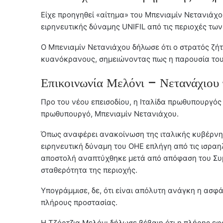
Είχε προηγηθεί «αίτημα» του Μπενιαμίν Νετανιάχ
ειρηνευτικής δύναμης UNIFIL από τις περιοχές τω
Ο Μπενιαμίν Νετανιάχου δήλωσε ότι ο στρατός ζή
κυανόκρανους, σημειώνοντας πως η παρουσία του
Επικοινωνία Μελόνι – Νετανάχιου 
Προ του νέου επεισοδίου, η Ιταλίδα πρωθυπουργός 
πρωθυπουργό, Μπενιαμίν Νετανιάχου.
Όπως αναφέρει ανακοίνωση της ιταλικής κυβέρνηση
ειρηνευτική δύναμη του ΟΗΕ επλήγη από τις ισραη
αποστολή αναπτύχθηκε μετά από απόφαση του Συμ
σταθερότητα της περιοχής.
Υπογράμμισε, δε, ότι είναι απόλυτη ανάγκη η ασφά
πλήρους προστασίας.
Η Τζόρτζια Μελόνι δήλωσε βέβαιη ότι η πλήρης ε