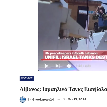
ΚΟΣΜΟΣ
Λίβανος: Ισραηλινά Τανκς Εισέβα
On
Οκτ 13, 2024
By
Greeknews24