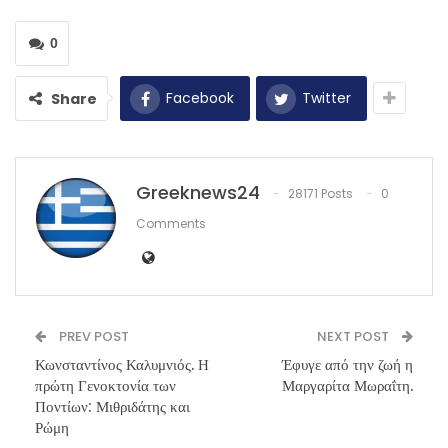
0
Facebook
Twitter
Share
Greeknews24
28171 Posts
0
Comments
PREV POST
NEXT POST
Κωνσταντίνος Καλυμνιός. Η
Έφυγε από την ζωή η
πρώτη Γενοκτονία των
Μαργαρίτα Μωραΐτη.
Ποντίων: Μιθριδάτης και
Ρώμη