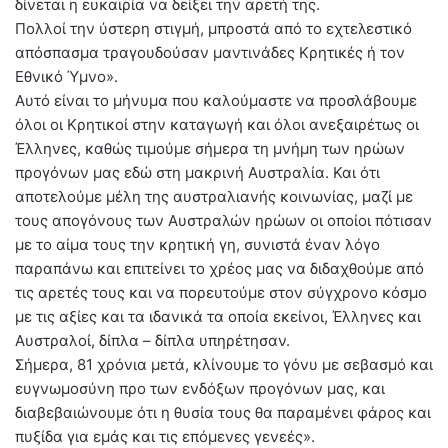
δίνεται η ευκαιρία να δείξει την αρετή της.
Πολλοί την ύστερη στιγμή, μπροστά από το εχτελεστικό
απόσπασμα τραγουδούσαν μαντινάδες Κρητικές ή τον
Εθνικό Ύμνο».
Αυτό είναι το μήνυμα που καλούμαστε να προσλάβουμε
όλοι οι Κρητικοί στην καταγωγή και όλοι ανεξαιρέτως οι
Έλληνες, καθώς τιμούμε σήμερα τη μνήμη των ηρώων
προγόνων μας εδώ στη μακρινή Αυστραλία. Και ότι
αποτελούμε μέλη της αυστραλιανής κοινωνίας, μαζί με
τους απογόνους των Αυστραλών ηρώων οι οποίοι πότισαν
με το αίμα τους την κρητική γη, συνιστά έναν λόγο
παραπάνω και επιτείνει το χρέος μας να διδαχθούμε από
τις αρετές τους και να πορευτούμε στον σύγχρονο κόσμο
με τις αξίες και τα ιδανικά τα οποία εκείνοι, Έλληνες και
Αυστραλοί, δίπλα – δίπλα υπηρέτησαν.
Σήμερα, 81 χρόνια μετά, κλίνουμε το γόνυ με σεβασμό και
ευγνωμοσύνη προ των ενδόξων προγόνων μας, και
διαβεβαιώνουμε ότι η θυσία τους θα παραμένει φάρος και
πυξίδα για εμάς και τις επόμενες γενεές».