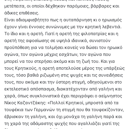
μετέπειτα, οι οποίοι δέχθηκαν παρόμοιες, βάρβαρες και
άδικες επιθέσεις.
Είναι αδιαμφισβήτητο πως η αυταπάρνηση κι ο ηρωισμός
έχουν γίνει έννοιες συνώνυμες με την κρητική λεβεντιά.
Το ίδιο και η αρετή. Γιατί η αρετή της φιλοπατρίας και η
αρετή της αφοσίωσης σε υψηλά ιδανικά, συνιστούν
προϋπόθεση για να τολμήσει κανείς να δώσει τον ηρωικό
αγώνα, τον αγώνα μέχρις εσχάτων, τον αγώνα που
μπορεί να του στερήσει ακόμα και τη ζωή του. Και για
τους Κρητικούς, η αρετή αποτελούσε μέρος της υπάρξεώς
τους, τόσο βαθιά ριζωμένη στις ψυχές και τις συνειδήσεις
τους, που ακόμα και την ύστερη στιγμή, οδηγούμενοι στο
εκτελεστικό απόσπασμα, διακατέχονταν από γαλήνη και
χαρά, όπως συγκλονιστικά έχει περιγράψει ο αείμνηστος
Νίκος Καζαντζάκης: «Πολλοί Κρητικοί, μπροστά από τα
τουφέκια των Γερμανών τη στιγμή που θα τουφεκίζονταν,
έβρισκαν τη γαλήνη, και όχι μονάχα τη γαλήνη παρά και
τη χαρά της αδάμαστης ψυχής που αγαλλιάζει γιατί της