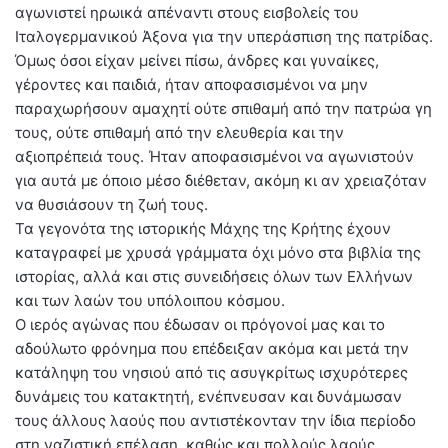
αγωνιστεί ηρωικά απέναντι στους εισβολείς του
Ιταλογερμανικού Άξονα για την υπεράσπιση της πατρίδας.
Όμως όσοι είχαν μείνει πίσω, άνδρες και γυναίκες,
γέροντες και παιδιά, ήταν αποφασισμένοι να μην
παραχωρήσουν αμαχητί ούτε σπιθαμή από την πατρώα γη
τους, ούτε σπιθαμή από την ελευθερία και την
αξιοπρέπειά τους. Ήταν αποφασισμένοι να αγωνιστούν
για αυτά με όποιο μέσο διέθεταν, ακόμη κι αν χρειαζόταν
να θυσιάσουν τη ζωή τους.
Τα γεγονότα της ιστορικής Μάχης της Κρήτης έχουν
καταγραφεί με χρυσά γράμματα όχι μόνο στα βιβλία της
ιστορίας, αλλά και στις συνειδήσεις όλων των Ελλήνων
και των λαών του υπόλοιπου κόσμου.
Ο ιερός αγώνας που έδωσαν οι πρόγονοί μας και το
αδούλωτο φρόνημα που επέδειξαν ακόμα και μετά την
κατάληψη του νησιού από τις ασυγκρίτως ισχυρότερες
δυνάμεις του κατακτητή, ενέπνευσαν και δυνάμωσαν
τους άλλους λαούς που αντιστέκονταν την ίδια περίοδο
στη ναζιστική επέλαση, καθώς και πολλούς λαούς,