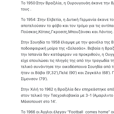
Το 1950:Στην Βραζιλία, η Ουρουγουάη έκανε την 
τους .
Το 1954: Στην Ελβετία, η Δυτική Γερμανία έκανε τ
αποτελούσαν το φόβο και τον τρόμο για τις αντίπ
Πούσκας,Κότσις,Γκροσιτς,Μπουζάνσκι και Λάντος.
Στην Σουηδία το 1958 έλαμψε με την φανέλα της Β
ποδοσφαιρική μοίρα της «Σελεσάο». Βεβαία η Βραζ
την Ισπανία δεν κατάφεραν να προκριθούν, η Ουγγα
είχε επουλώσει τις πληγές της από την τραγωδία 
τελικό συνάντησε την οικοδέσποινα Σουηδία από τη
ήταν οι Βάβα (9’,32’),Πελέ (90’) και Ζαγκάλο (68’).
Σίμονσον (79’).
Στην Χιλή το 1962 η Βραζιλία δεν επηρεάστηκε απ
στον τελικό την Τσεχοσλοβακία με 3-1 (Αμαριλντο (
Μάσοπουστ στο 14’.
Το 1966 οι Άγγλοι έλεγαν “Football comes home” 