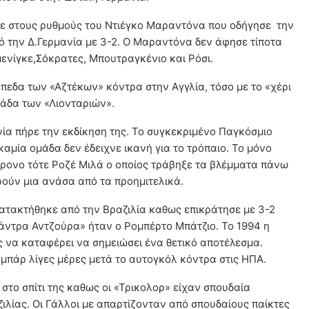
υε στους ρυθμούς του Ντιέγκο Μαραντόνα που οδήγησε την
κό την Δ.Γερμανία με 3-2. Ο Μαραντόνα δεν άφησε τίποτα
ενίγκε,Σόκρατες, Μπουτραγκένιο και Ρόσι.
εδα των «Αζτέκων» κόντρα στην Αγγλία, τόσο με το «χέρι
μάδα των «Λιονταριών».
νία πήρε την εκδίκηση της. Το συγκεκριμένο Παγκόσμιο
καμία ομάδα δεν έδειχνε ικανή για το τρόπαιο. Το μόνο
χρονο τότε Ροζέ Μιλά ο οποίος τράβηξε τα βλέμματα πάνω
ρούν μια ανάσα από τα προημιτελικά.
κατακτήθηκε από την Βραζιλία καθως επικράτησε με 3-2
ουάντρα Αντζούρα» ήταν ο Ρομπέρτο Μπάτζιο. Το 1994 η
 να καταφέρει να σημειώσει ένα θετικό αποτέλεσμα.
μπάρ λίγες μέρες μετά το αυτογκόλ κόντρα στις ΗΠΑ.
στο σπίτι της καθως οι «Τρικολορ» είχαν σπουδαία
ζιλίας. Οι Γάλλοι με απαρτίζονταν από σπουδαίους παίκτες