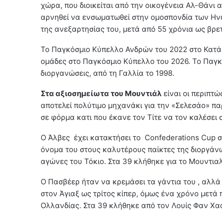
χώρα, που διοικείται από την οικογένεια Αλ-Θάνι α
αρνηθεί να ενσωματωθεί στην ομοσπονδία των Ην
της ανεξαρτησίας του, μετά από 55 χρόνια ως βρε
Το Παγκόσμιο Κύπελλο Ανδρών του 2022 στο Κατάρ
ομάδες στο Παγκόσμιο Κύπελλο του 2026. Το Παγκό
διοργανώσεις, από τη Γαλλία το 1998.
Στα αξιοσημείωτα του Μουντιάλ
είναι οι περιπτώ
αποτελεί πολύτιμο μηχανάκι για την «Σελεσάο» πα
σε φόρμα κατι που έκανε τον Τίτε να τον καλέσει 
Ο Άλβες έχει κατακτήσει το Confederations Cup σ
όνομα του στους καλυτέρους παίκτες της διοργάν
αγώνες του Τόκιο. Στα 39 κλήθηκε για το Μουντια
Ο Πασβέερ ήταν να κρεμάσει τα γάντια του , αλλά
στον Άγιαξ ως τρίτος κίπερ, όμως ένα χρόνο μετά 
Ολλανδίας. Στα 39 κλήθηκε από τον Λουίς Φαν Χα