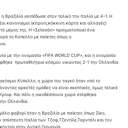
η Βραζιλία ισοπέδωσε στον τελικό την Ιταλία με 4-1. Η
έοι κανονισμοί (κίτρινη,κόκκινη κάρτα και αλλαγές)
τό μέρος της. Η «Σελεσάο» πραγματοποιεί ένα
φορά το Κύπελλο με παίκτες όπως ο
νιο.
ανία με την ονομασία «FIFA WORLD CUP», και η ονομασία
τέφθηκε πρωταθλήτρια κόσμου νικώντας 2-1 την Ολλανδία
αγκόσμιο Κύπελλο, η χώρα του ταγκό ήταν υπό το
νοντας αρκετές ομάδες να είναι σκεπτικές, όμως τελικά
 Κροιφ. Και πάλι η οικοδέσποινα χώρα στέφθηκε
 την Ολλανδία.
γάλο φαβορί ήταν η Βραζιλία με παίκτες όπως Ζίκο,
απίστευτη Ιταλία των Τζοφ,Τζεντίλε,Ταρντέλι και τον
κόντρα στην Δυτική Γερμανία.