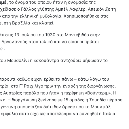
ιμέ,
το όνομα του οποίου ήταν η ονομασία της
σχεδίασε ο Γάλλος γλύπτης Αμπέλ Λαφλέρ. Απεικόνιζε τη
 από την ελληνική μυθολογία. Χρησιμοποιήθηκε στις
ι στη Βραζιλία και κλαπεί.
» στις 13 Ιουλίου του 1930 στο Μοντεβιδέο στην
Αργεντινούς στον τελικό και να είναι οι πρώτοι
ς .
α του Μουσολίνι η «σκουάντρα αντζούρι» σήκωσαν το
μπαρούτι καθώς είχαν έρθει τα πάνω – κάτω λόγω του
τρία στο Γ’ Ραιχ λίγο πριν την έναρξη της διοργάνωσης,
ς Αυστρίας παρόλο που ήταν η περίφημη «Βούντεριμ». Η
ε. Η διοργάνωση ξεκίνησε με 15 ομάδες η Σουηδία πέρασε
γεντινή απουσίαζαν διότι δεν άρεσε που το Μουντιάλ
 εμφύλιο αυτό είχε ως αποτέλεσμα να ευνοηθεί η Ιταλία