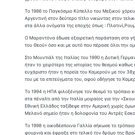
Το 1986 το Παγκόσμιο Κύπελλο του Μεξικού χόρε
Αργεντινή στον δεύτερο τίτλο νικώντας στον τελι
στα άλλα ονόματα της εποχής όπως : Πλατινί,Ρουμ
Ο Μαραντόνα έδωσε εξαιρετική παράσταση στα γήπ
του Θεού» όσο και με αυτό που πέρασε όλοι την ο
Στο Μουντιάλ της Ιταλίας του 1990 η Δυτική Γερμα
ήταν το χειρότερο της ιστορίας του θεσμού καθως 
ευχάριστο ήταν η πορεία του Καμερούν με τον 38
του με τα επιτεύγματα του, αφού οδήγησε το Καμε
Το 1994 η ΗΠΑ φιλοξένησε τον θεσμό το τρόπαιο 
στα πέναλτι από την Ιταλία μοιραίος για την «Σκ
Εθνική Ελλάδος ταξίδεψε στην Αμερική χωρίς όμως
Μελανό σημείο ήταν η δολοφονία του Αντρές Εσκο
Το 1998 η οικοδέσποινα Γαλλία σήκωσε το τρόπαιο 
φουρνιά και έφραξε στο τελικό τον δρόμο της Βρα