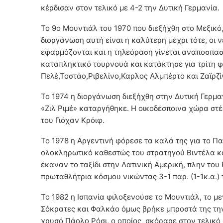
κέρδισαν στον τελικό με 4-2 την Δυτική Γερμανία.
Το 9ο Μουντιάλ του 1970 που διεξήχθη στο Μεξικό, 
διοργάνωση αυτή είναι η καλύτερη μέχρι τότε, οι ν
εφαρμόζονται και η τηλεόραση γίνεται αναποσπασ
καταπληκτικό τουρνουά και κατάκτησε για τρίτη 
Πελέ,Τοστάο,Ριβελίνο,Καρλος Αλμπέρτο και Ζαϊρζί
Το 1974 η διοργάνωση διεξήχθη στην Δυτική Γερμ
«Ζιλ Ριμέ» καταργήθηκε. Η οικοδέσποινα χώρα σ
του Γιόχαν Κρόιφ.
Το 1978 η Αργεντινή φόρεσε τα καλά της για το Π
ολοκληρωτικό καθεστώς του στρατηγού Βιντέλα κά
έκαναν το ταξίδι στην Λατινική Αμερική, πλην του
πρωταθλήτρια κόσμου νικώντας 3-1 παρ. (1-1κ.α.)
Το 1982 η Ισπανία φιλοξενούσε το Μουντιάλ, το με
Σόκρατες και Φαλκάο όμως βρήκε μπροστά της την 
χρυσό Πάολο Ρόσι, ο οποίος σκόραρε στον τελικό 