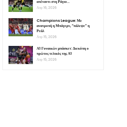
απέναντι στη Ράγιο…
Απρ 16, 2026
Champions League: Με
ανατροπή η Μπάγερν, “πάλεψε” η
Ρεάλ
Απρ 15, 2026
Α1 Γυναικών μπάσκετ: Διεκόπη ο
πρώτος τελικός της Α1
Απρ 15, 2026