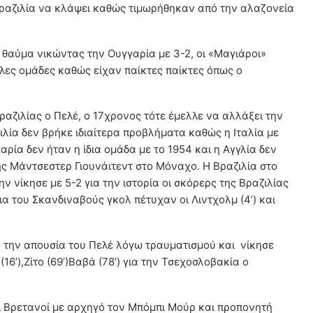
Βραζιλία να κλάψει καθώς τιμωρήθηκαν από την αλαζονεία
ο θαύμα νικώντας την Ουγγαρία με 3-2, οι «Μαγιάροι»
αλες ομάδες καθώς είχαν παίκτες παίκτες όπως ο
ραζιλίας ο Πελέ, ο 17χρονος τότε έμελλε να αλλάξει την
ιλία δεν βρήκε ιδιαίτερα προβλήματα καθώς η Ιταλία με
ρία δεν ήταν η ίδια ομάδα με το 1954 και η Αγγλία δεν
της Μάντσεστερ Γιουνάιτεντ στο Μόναχο. Η Βραζιλία στο
ν νίκησε με 5-2 για την ιστορία οι σκόρερς της Βραζιλίας
 Για του Σκανδιναβούς γκολ πέτυχαν οι Λιντχολμ (4’) και
ό την απουσία του Πελέ λόγω τραυματισμού και νίκησε
16’),Ζίτο (69’)Βαβά (78’) για την Τσεχοσλοβακία ο
οι Βρετανοί με αρχηγό τον Μπόμπι Μούρ και προπονητή