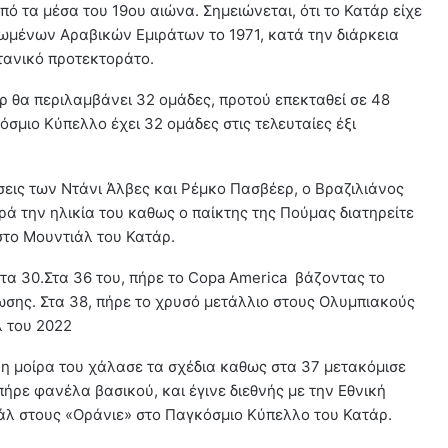
πό τα μέσα του 19ου αιώνα. Σημειώνεται, ότι το Κατάρ είχε
ωμένων Αραβικών Εμιράτων το 1971, κατά την διάρκεια
τανικό προτεκτοράτο.
 θα περιλαμβάνει 32 ομάδες, προτού επεκταθεί σε 48
σμιο Κύπελλο έχει 32 ομάδες στις τελευταίες έξι
σεις των Ντάνι Άλβες και Ρέμκο Πασβέερ, ο Βραζιλιάνος
ρά την ηλικία του καθως ο παίκτης της Πούμας διατηρείτε
στο Μουντιάλ του Κατάρ.
τα 30.Στα 36 του, πήρε το Copa America βάζοντας το
ωσης. Στα 38, πήρε το χρυσό μετάλλιο στους Ολυμπιακούς
λ του 2022
 η μοίρα του χάλασε τα σχέδια καθως στα 37 μετακόμισε
πήρε φανέλα βασικού, και έγινε διεθνής με την Εθνική
άλ στους «Οράνιε» στο Παγκόσμιο Κύπελλο του Κατάρ.