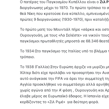
Ο πατέρας του Παγκοσμίου Κυπέλλου είναι ο
Ζιλ Ρ
διοργάνωσης μέχρι το 1970. Το πρώτο τρόπαιο το 
θεά Νίκη που κρατούσε ένα κύπελλο, εμπνευσμένο
πρώτες 9 διοργανώσεις (1930-1970), πριν καταλήξε
Το πρώτο ματς του Μουντιάλ πήρε «σάρκα και οστά
Ουρουγουάη, με τους «Λα Σελέστε» να νικούν τους 
παγκόσμιοι πρωταθλητές μπροστά σε 68.346 θεατέ
Το 1934:Στο παγκόσμιο της Ιταλίας υπό το βλέμμ
τρόπαιο.
Το 1938 (Γαλλία):Στην Ευρώπη άρχιζε να μυρίζει 
Χίλτερ διότι είχε προλάβει να προσαρτήσει την Αυσ
αυτό ανάγκασε την FIFA να άρει την συμμετοχή τη
Αγγλία προσκλήθηκε να συμμετάσχει αλλά αρνήθηκ
χωρίς αγώνα από την Α’ φάση , Ουρουγουάη και Αρ
έλαβε μέρος σε Ευρωπαϊκό έδαφος. Η Ισπανία είχε
κερδίζοντας το «Ζιλ Ριμέ» για δεύτερη φορά.