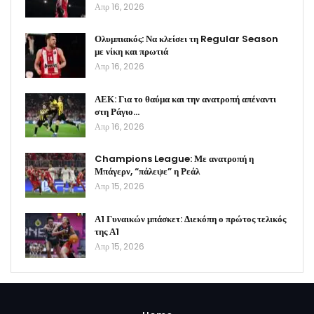
Απρ 16, 2026
Ολυμπιακός: Να κλείσει τη Regular Season
με νίκη και πρωτιά
Απρ 16, 2026
ΑΕΚ: Για το θαύμα και την ανατροπή απέναντι
στη Ράγιο…
Απρ 16, 2026
Champions League: Με ανατροπή η
Μπάγερν, “πάλεψε” η Ρεάλ
Απρ 15, 2026
Α1 Γυναικών μπάσκετ: Διεκόπη ο πρώτος τελικός
της Α1
Απρ 15, 2026