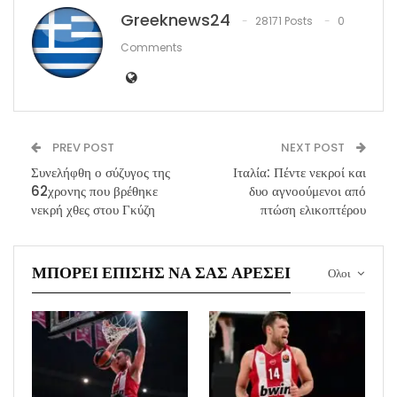
Greeknews24
28171 Posts
0
Comments
PREV POST
NEXT POST
Συνελήφθη ο σύζυγος της
Ιταλία: Πέντε νεκροί και
62χρονης που βρέθηκε
δυο αγνοούμενοι από
νεκρή χθες στου Γκύζη
πτώση ελικοπτέρου
ΜΠΟΡΕΊ ΕΠΊΣΗΣ ΝΑ ΣΑΣ ΑΡΈΣΕΙ
Ολοι