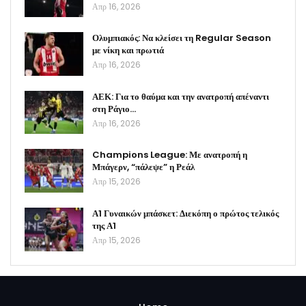
Απρ 16, 2026
Ολυμπιακός: Να κλείσει τη Regular Season
με νίκη και πρωτιά
Απρ 16, 2026
ΑΕΚ: Για το θαύμα και την ανατροπή απέναντι
στη Ράγιο…
Απρ 16, 2026
Champions League: Με ανατροπή η
Μπάγερν, “πάλεψε” η Ρεάλ
Απρ 15, 2026
Α1 Γυναικών μπάσκετ: Διεκόπη ο πρώτος τελικός
της Α1
Απρ 15, 2026