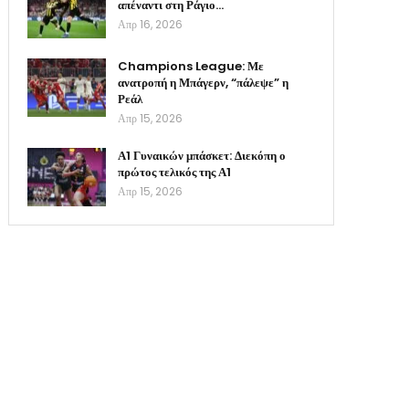
απέναντι στη Ράγιο…
Απρ 16, 2026
Champions League: Με
ανατροπή η Μπάγερν, “πάλεψε” η
Ρεάλ
Απρ 15, 2026
Α1 Γυναικών μπάσκετ: Διεκόπη ο
πρώτος τελικός της Α1
Απρ 15, 2026