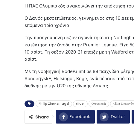
Η ΠΑΕ Ολυμπιακός ανακοινώνει την απόκτηση του 
Ο Δανός μεσοεπιθετικός, γεννημένος στις 16 Δεκε
επόμενα τρία χρόνια.
Την προηγούμενη σεζόν αγωνίστηκε στη Nottingham
κατέκτησε την άνοδο στην Premier League. Είχε 50
10 ασίστ. Τη σεζόν 2020-21 έπαιξε με τη Watford σ
ασίστ.
Με τη νορβηγική Bodø/Glimt σε 89 παιχνίδια μέτρη
SönderjyskE, Helsingör, Köge, ενώ πέρασε από τα
διεθνής με την U20 της εθνικής Δανίας.
Philip Zinckernagel
slider
Ολυμπιακός
Φίλιπ Ζινκερνάγ
Facebook
Twitter
Share