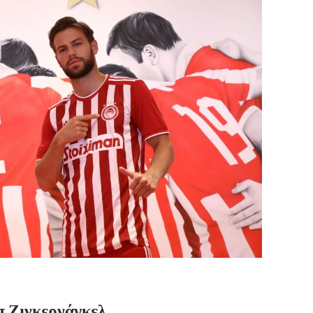
π Ζινκερνάγκελ