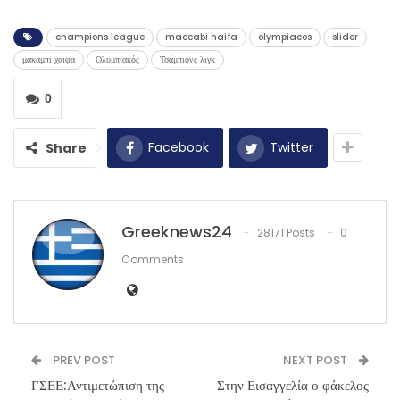
champions league
maccabi haifa
olympiacos
slider
μακαμπι χαιφα
Ολυμπιακός
Τσάμπιονς λιγκ
0
Facebook
Twitter
Share
Greeknews24
28171 Posts
0
Comments
PREV POST
NEXT POST
ΓΣΕΕ:Αντιμετώπιση της
Στην Εισαγγελία ο φάκελος