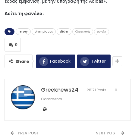
έδρας εμφάνιση, με την υπογραφή της Adidas».
Δείτε τη φανέλα:
jersey
olympiacos
slider
Ολυμπιακός
φανελα
0
Facebook
Twitter
Share
Greeknews24
28171 Posts
0
Comments
PREV POST
NEXT POST