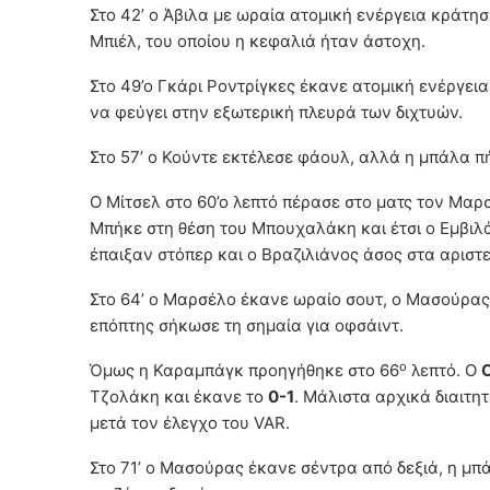
Στο 42’ ο Άβιλα με ωραία ατομική ενέργεια κράτη
Μπιέλ, του οποίου η κεφαλιά ήταν άστοχη.
Στο 49’ο Γκάρι Ροντρίγκες έκανε ατομική ενέργεια
να φεύγει στην εξωτερική πλευρά των διχτυών.
Στο 57’ ο Κούντε εκτέλεσε φάουλ, αλλά η μπάλα π
Ο Μίτσελ στο 60’ο λεπτό πέρασε στο ματς τον Μαρ
Μπήκε στη θέση του Μπουχαλάκη και έτσι ο Εμβιλά
έπαιξαν στόπερ και ο Βραζιλιάνος άσος στα αριστ
Στο 64’ ο Μαρσέλο έκανε ωραίο σουτ, ο Μασούρας 
επόπτης σήκωσε τη σημαία για οφσάιντ.
ο
Όμως η Καραμπάγκ προηγήθηκε στο 66
λεπτό. Ο
Τζολάκη και έκανε το
0-1
. Μάλιστα αρχικά διαιτη
μετά τον έλεγχο του VAR.
Στο 71’ ο Μασούρας έκανε σέντρα από δεξιά, η μ