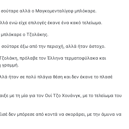
ή, σούταρε αλλά ο Mαγκομενταλίγεφ μπλόκαρε.
 αλλά ενώ είχε επιλογές έκανε ένα κακό τελείωμα.
υ μπλόκαρε ο Τζολάκης.
, σούταρε έξω από την περιοχή, αλλά ήταν άστοχο.
ν Τζολάκη, πρόλαβε τον Έλληνα τερματοφύλακα και
η γραμμή.
αλλά ήταν σε πολύ πλάγια θέση και δεν έκανε το πλασέ
ιξε με τη μία για τον Ουί Τζο Χουάνγκ, με το τελείωμα του
 Σισέ δεν μπόρεσε από κοντά να σκοράρει, με την άμυνα να