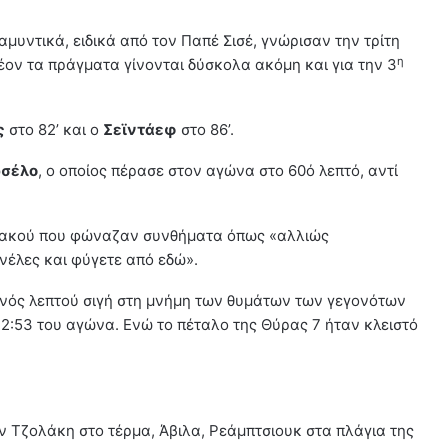
μυντικά, ειδικά από τον Παπέ Σισέ, γνώρισαν την τρίτη
η
λέον τα πράγματα γίνονται δύσκολα ακόμη και για την 3
ς
στο 82’ και ο
Σεϊντάεφ
στο 86’.
σέλο
, ο οποίος πέρασε στον αγώνα στο 60ό λεπτό, αντί
πιακού που φώναζαν συνθήματα όπως «αλλιώς
νέλες και φύγετε από εδώ».
ενός λεπτού σιγή στη μνήμη των θυμάτων των γεγονότων
ο 2:53 του αγώνα. Ενώ το πέταλο της Θύρας 7 ήταν κλειστό
ν Τζολάκη στο τέρμα, Άβιλα, Ρεάμπτσιουκ στα πλάγια της