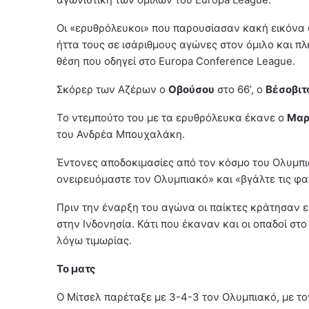
Οι «ερυθρόλευκοι» που παρουσίασαν κακή εικόνα α
ήττα τους σε ισάριθμους αγώνες στον όμιλο και π
θέση που οδηγεί στο Europa Conference League.
Σκόρερ των Αζέρων ο
Οβούσου
στο 66’, ο
Βέσοβιτ
Το ντεμπούτο του με τα ερυθρόλευκα έκανε ο
Μαρ
του Ανδρέα Μπουχαλάκη.
Έντονες αποδοκιμασίες από τον κόσμο του Ολυμ
ονειρευόμαστε τον Ολυμπιακό» και «βγάλτε τις φα
Πριν την έναρξη του αγώνα οι παίκτες κράτησαν 
στην Ινδονησία. Κάτι που έκαναν και οι οπαδοί στ
λόγω τιμωρίας.
Το ματς
Ο Μίτσελ παρέταξε με 3-4-3 τον Ολυμπιακό, με το