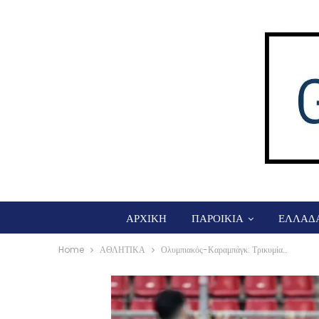
ΑΡΧΙΚΗ
ΠΑΡΟΙΚΙΑ
ΕΛΛΑΔ
Home
ΑΘΛΗΤΙΚΑ
Ολυμπιακός-Καραμπάγκ: Τρικυμία…