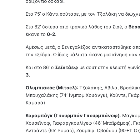
οριζόντιο δοκάρι.
Στο 75’ ο Κάντι σούταρε, με τον Τζολάκη να διώχνε
Στο 82’ ύστερα από τραγικό λάθος του Σισέ, ο
Βέσο
έκανε το
0-2
.
Αμέσως μετά, ο Σενεγαλέζος αντικαταστάθηκε απ
την εξέδρα. Ο ίδιος μάλιστα έκανε μια κίνηση σαν
Και στο 86’ ο
Σεϊντάεφ
με σουτ στην κλειστή γωνί
3
.
Ολυμπιακός (Μίτσελ)
: Τζολάκης, Άβιλα, Βρσάλικ
Μπουχαλάκης (74’ Ίνμπομ Χουάνγκ), Κούντε, Γκάρ
Καμαρά)
Καραμπάγκ (Γκουρμπάν Γκουρμπάνοφ)
: Mαγκομ
Χουσεΐνοφ, Γιαφαργκουλίγεφ (46’ Μπαϊράμοφ), Γκαρ
Αντράντε (65’ Ρομαό), Ζουμπίρ, Οβούσου (90’+1’ Όζ