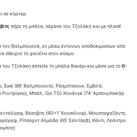
ι σε κόρνερ.
βιτς
πήρε τη μπάλα, πέρασε τον Τζολάκη και με πλασέ
ό τον Βαλμπουενά, εν μέσω έντονων αποδοκιμασιών από
 να έδειχνε τη φανέλα στον κόσμο.
α του Τζολάκη έστειλε τη μπάλα δοκάρι και μέσα για το
0-
ο, Σισέ (86’ Βαλμπουενά), Ρέαμπτσιουκ, Εμβιλά,
ι Ροντρίγκες, Μπιέλ, Ουί Τζο Χουάνγκ (74’ Αμπουμπακάρ
ενταλίγεφ, Βέσοβιτς (90’+1’ Χουσεΐνοφ), Μουσταφαζάντε,
άγιεφ, Ρίτσαρντ Αλμέιδα (65’ Σεϊντάεβ), Κάντι, Λεάντρο
ομπιτς)