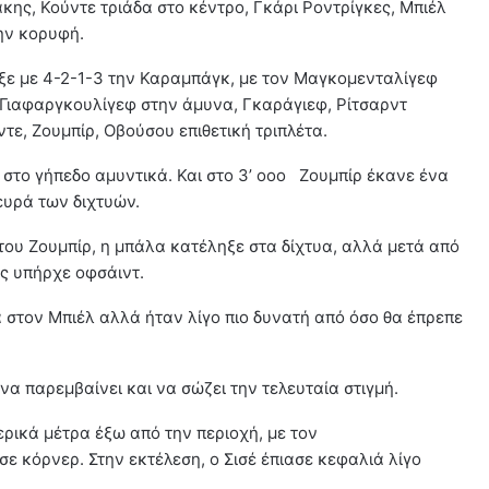
κης, Κούντε τριάδα στο κέντρο, Γκάρι Ροντρίγκες, Μπιέλ
ην κορυφή.
ε με 4-2-1-3 την Καραμπάγκ, με τον Mαγκομενταλίγεφ
 Γιαφαργκουλίγεφ στην άμυνα, Γκαράγιεφ, Ρίτσαρντ
τε, Ζουμπίρ, Οβούσου επιθετική τριπλέτα.
στο γήπεδο αμυντικά. Και στο 3’ οοο Ζουμπίρ έκανε ένα
ευρά των διχτυών.
 του Ζουμπίρ, η μπάλα κατέληξε στα δίχτυα, αλλά μετά από
ς υπήρχε οφσάιντ.
ά στον Μπιέλ αλλά ήταν λίγο πιο δυνατή από όσο θα έπρεπε
 να παρεμβαίνει και να σώζει την τελευταία στιγμή.
ερικά μέτρα έξω από την περιοχή, με τον
ε κόρνερ. Στην εκτέλεση, ο Σισέ έπιασε κεφαλιά λίγο