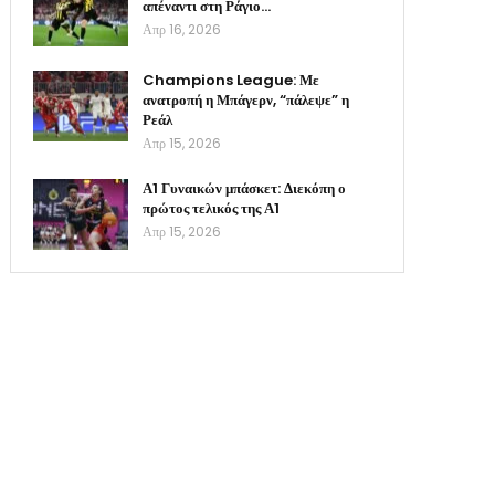
απέναντι στη Ράγιο…
Απρ 16, 2026
Champions League: Με
ανατροπή η Μπάγερν, “πάλεψε” η
Ρεάλ
Απρ 15, 2026
Α1 Γυναικών μπάσκετ: Διεκόπη ο
πρώτος τελικός της Α1
Απρ 15, 2026