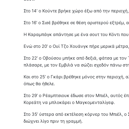
Στο 14’ ο Κούντε βρήκε χώρο έξω από την περιοχ
Στο 16’ ο Σισέ βρέθηκε σε θέση αριστερού εξτρέμ,
Η Καραμπάγκ απάντησε με ένα σουτ του Κόντι πο
Ενώ στο 20’ ο Ουί Τζο Χουάνγκ πήρε μερικά μέτρα
Στο 22’ ο Οβούσου μπήκε από δεξιά, φάτσα με το
πλάσαρε, με τον Εμβιλά να σώζει σχεδόν πάνω στ
Και στο 25’ ο Γκάρι βρέθηκε μόνος στην περιοχή, 
όπως θα ήθελε.
Στο 29’ ο Ρέαμπτσιουκ έδωσε στον Μπιέλ, αυτός έπα
Κορεάτη να μπλοκάρει ο Mαγκομενταλίγεφ.
Στο 35’ ύστερα από εκτέλεση κόρνερ του Μπιέλ, ο
διώχνει λίγο πριν τη γραμμή.