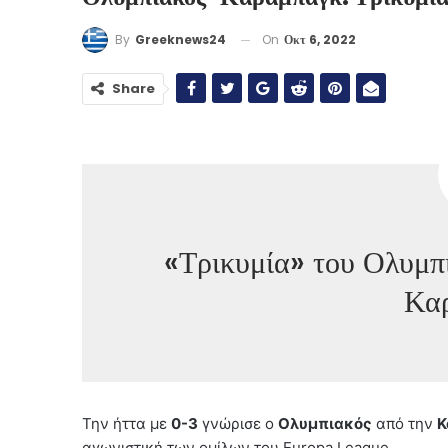
On
Οκτ 6, 2022
By
Greeknews24
Share
«Τρικυμία» του Ολυμπ
Κα
Την ήττα με
0-3
γνώρισε ο
Ολυμπιακός
από την
Κ
αγωνιστική των ομίλων του Europa League.