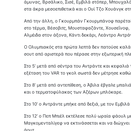
άμυνας, Βρσάλικο, Σισέ, Εμβιλά στόπερ, Μπουχαλά
στα άκρα μεσοεπιθετικά και ο Ουί Τζο Χουάνγκ στ
Από την άλλη, ο Γκουρμπάν Γκουρμπάνοφ παρέταξ
στο τέρμα, Βέσοβιτς, Μουσταφαζάντε, Χουσεΐνοφ,
Αλμέιδα στον άξονα, Κάντι δεκάρι, Λεάντρο Αντράν
Ο Ολυμπιακός στα πρώτα λεπτά δεν πατούσε καλά 
σουτ από αριστερά που πέρασε στην εξωτερική πλ
Στο 5’ μετά από σέντρα του Αντράντε και κεφαλιά
εξέταση του VAR το γκολ σωστά δεν μέτρησε καθώ
Στο 8’ μετά από αντεπίθεση, ο Άβιλα έβγαλε μπαλι
και ο τερματοφύλακας των Αζέρων μπλόκαρε.
Στο 10’ ο Αντράντε μπήκε από δεξιά, με τον Εμβιλά
Στο 12’ ο Πεπ Μπιέλ εκτέλεσε πολύ ωραία φάουλ μ
Mαγκομενταλίγεφ να εκτινάσσεται και να διώχνει σ
άουτ.