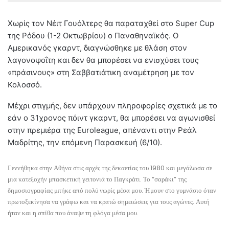
Χωρίς τον Νέιτ Γουόλτερς θα παραταχθεί στο Super Cup
της Ρόδου (1-2 Οκτωβρίου) ο Παναθηναϊκός. Ο
Αμερικανός γκαρντ, διαγνώσθηκε με θλάση στον
λαγονοψοΐτη και δεν θα μπορέσει να ενισχύσει τους
«πράσινους» στη Σαββατιάτικη αναμέτρηση με τον
Κολοσσό.
Μέχρι στιγμής, δεν υπάρχουν πληροφορίες σχετικά με το
εάν ο 31χρονος πόιντ γκαρντ, θα μπορέσει να αγωνισθεί
στην πρεμιέρα της Euroleague, απέναντι στην Ρεάλ
Μαδρίτης, την επόμενη Παρασκευή (6/10).
Γεννήθηκα στην Αθήνα στις αρχές της δεκαετίας του 1980 και μεγάλωσα σε
μια κατεξοχήν μπασκετική γειτονιά το Παγκράτι. Το “σαράκι” της
δημοσιογραφίας μπήκε από πολύ νωρίς μέσα μου. Ήμουν στο γυμνάσιο όταν
πρωτοξεκίνησα να γράφω και να κρατώ σημειώσεις για τους αγώνες. Αυτή
ήταν και η σπίθα που άναψε τη φλόγα μέσα μου.