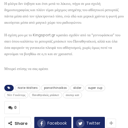
Η φλόγα δεν έσβησε και έτσι μετά το λύκειο, πήγα σε μια σχολή
δημοσιογραφίας και πλέον είμαι μάχιμος υπηρέτης του αθλητικού ρεπορτάζ
πάντα μέσα από τον ηλεκτρονικό τύπο, ενώ εδώ και μερικά χρόνια η φωνή μου
ακούγεται μέσα από μαγικό χώρο του ραδιοφώνου.
Η σχέση μου με το Kingsport.gr κρατάει σχεδόν από τα “γεννοφάσκια” του
σαιτ όπου καλύπτω το ρεπορτάζ μπάσκετ του Παναθηναϊκού, αλλά και όλα
όσα αφορούν τη γυναικεία πλευρά του αθλητισμού, χωρίς όμως ποτέ να
αρνούμαι να βοηθάω σε ο,τι και αν χρειαστεί.
Μπορεί επίσης να σας αρέσει
Nate Wolters
panathinaikos
slider
super cup
Νέιτ Γουόλτερς
Παναθηναϊκός μπάσκετ
σουπερ καπ
0
Facebook
Twitter
Share