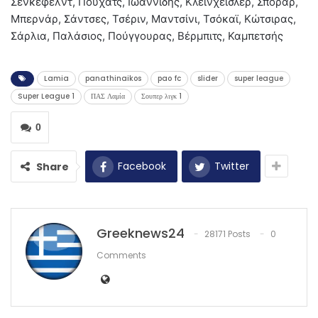
Σένκεφελντ, Πούχατς, Ιωαννίδης, Κλεϊνχέισλερ, Σπόραρ,
Μπερνάρ, Σάντσες, Τσέριν, Μαντσίνι, Τσόκαϊ, Κώτσιρας,
Σάρλια, Παλάσιος, Πούγγουρας, Βέρμπιτς, Καμπετσής
Lamia
panathinaikos
pao fc
slider
super league
Super League 1
ΠΑΣ Λαμία
Σουπερ λιγκ 1
0
Facebook
Twitter
Share
Greeknews24
28171 Posts
0
Comments