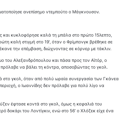
ματοποίησε ανεπίσημο ντεμπούτο ο Μάγκνουσον.
ς και κυκλοφόρησε καλά τη μπάλα στο πρώτο 15λεπτο,
ώτη καλή στιγμή στο 19’, όταν ο Φρίμπονγκ βρέθηκε σε
έκανε την επέμβαση, διώχνοντας σε κόρνερ με τάκλιν.
μο του Αλεξανδρόπουλου και πάσα προς τον Αϊτόρ, ο
πρόλαβε να βάλει τη κόντρα, αποσοβώντας το γκολ.
ά στο γκολ, όταν από πολύ ωραία συνεργασία των Γκάνεα
 περιοχή, ο Ιωαννίδης δεν πρόλαβε για πολύ λίγο να
ύζεν έφτασε κοντά στο γκολ, όμως η κεφαλιά του
ρό δοκάρι του Λοντίγκιν, ενώ στο 56’ ο Χλόζεκ είχε ένα