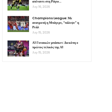
απέναντι στη Ράγιο…
Απρ 16, 2026
Champions League: Με
ανατροπή η Μπάγερν, “πάλεψε” η
Ρεάλ
Απρ 15, 2026
Α1 Γυναικών μπάσκετ: Διεκόπη ο
πρώτος τελικός της Α1
Απρ 15, 2026