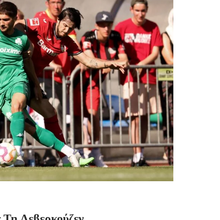
 Τη Λεβερκούζεν