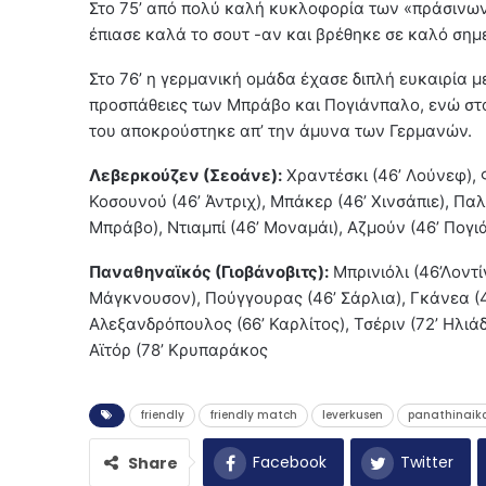
Στο 75’ από πολύ καλή κυκλοφορία των «πράσινων»
έπιασε καλά το σουτ -αν και βρέθηκε σε καλό σημε
Στο 76’ η γερμανική ομάδα έχασε διπλή ευκαιρία μ
προσπάθειες των Μπράβο και Πογιάνπαλο, ενώ στο
του αποκρούστηκε απ’ την άμυνα των Γερμανών.
Λεβερκούζεν (Σεοάνε):
Χραντέσκι (46’ Λούνεφ), 
Κοσουνού (46’ Άντριχ), Μπάκερ (46’ Χινσάπιε), Παλά
Μπράβο), Ντιαμπί (46’ Μοναμάι), Αζμούν (46’ Πογιά
Παναθηναϊκός (Γιοβάνοβιτς):
Μπρινιόλι (46’Λοντί
Μάγκνουσον), Πούγγουρας (46’ Σάρλια), Γκάνεα (4
Αλεξανδρόπουλος (66’ Καρλίτος), Τσέριν (72’ Ηλιάδ
Αϊτόρ (78’ Κρυπαράκος
friendly
friendly match
leverkusen
panathinaik
Facebook
Twitter
Share