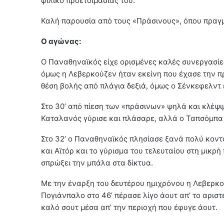
φιλικό προετοιμασίας του.
Καλή παρουσία από τους «Πράσινους», όπου πραγ
Ο αγώνας:
Ο Παναθηναϊκός είχε ορισμένες καλές συνεργασίε
όμως η Λεβερκούζεν ήταν εκείνη που έχασε την πρ
θέση βολής από πλάγια δεξιά, όμως ο Σένκεφελντ 
Στο 30’ από πίεση των «πράσινων» ψηλά και κλέψι
Καταλανός γύρισε και πλάσαρε, αλλά ο Ταπσόμπα 
Στο 32’ ο Παναθηναϊκός πλησίασε ξανά πολύ κοντ
και Αϊτόρ και το γύρισμα του τελευταίου στη μικρή
σπρώξει την μπάλα στα δίκτυα.
Με την έναρξη του δευτέρου ημιχρόνου η Λεβερκο
Πογιάνπαλο στο 46’ πέρασε λίγο άουτ απ’ το αριστε
καλό σουτ μέσα απ’ την περιοχή που έφυγε άουτ.