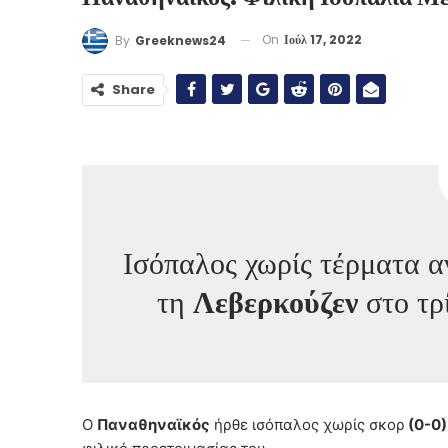
On
Ιούλ 17, 2022
By
Greeknews24
Share
Ισόπαλος χωρίς τέρματα 
τη
Λεβερκούζεν
στο τρ
Ο
Παναθηναϊκός
ήρθε ισόπαλος χωρίς σκορ
(0-0)