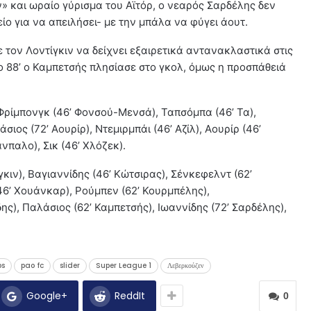
 και ωραίο γύρισμα του Αϊτόρ, ο νεαρός Σαρδέλης δεν
ίο για να απειλήσει- με την μπάλα να φύγει άουτ.
ε τον Λοντίγκιν να δείχνει εξαιρετικά αντανακλαστικά στις
 88’ ο Καμπετσής πλησίασε στο γκολ, όμως η προσπάθειά
Φρίμπονγκ (46’ Φονσού-Μενσά), Ταπσόμπα (46’ Τα),
σιος (72’ Αουρίρ), Ντεμιρμπάι (46’ Αζίλ), Αουρίρ (46’
νπαλο), Σικ (46’ Χλόζεκ).
γκιν), Βαγιαννίδης (46’ Κώτσιρας), Σένκεφελντ (62’
6’ Χουάνκαρ), Ρούμπεν (62’ Κουρμπέλης),
ης), Παλάσιος (62’ Καμπετσής), Ιωαννίδης (72’ Σαρδέλης),
os
pao fc
slider
Super League 1
Λεβερκούζεν
Google+
ReddIt
0