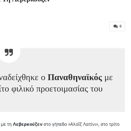
0
αναδείχθηκε ο
Παναθηναϊκός
με
ίτο φιλικό προετοιμασίας του
με τη
Λεβερκούζεν
στο γήπεδο «Αλοΐζ Λατίνι», στο τρίτο