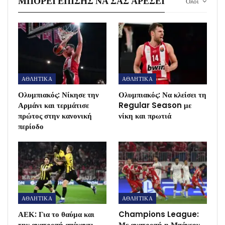
ΜΠΟΡΕΊ ΕΠΊΣΗΣ ΝΑ ΣΑΣ ΑΡΈΣΕΙ
Ολοι
ΑΘΛΗΤΙΚΑ
ΑΘΛΗΤΙΚΑ
Ολυμπιακός: Νίκησε την
Ολυμπιακός: Να κλείσει τη
Αρμάνι και τερμάτισε
Regular Season με
πρώτος στην κανονική
νίκη και πρωτιά
περίοδο
ΑΘΛΗΤΙΚΑ
ΑΘΛΗΤΙΚΑ
ΑΕΚ: Για το θαύμα και
Champions League:
την ανατροπή απέναντι
Με ανατροπή η Μπάγερν,