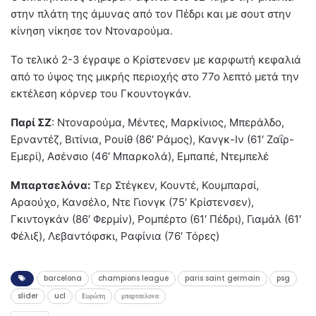
στην πλάτη της άμυνας από τον Πέδρι και με σουτ στην
κίνηση νίκησε τον Ντοναρούμα.
Το τελικό 2-3 έγραψε ο Κρίστενσεν με καρφωτή κεφαλιά
από το ύψος της μικρής περιοχής στο 77ο λεπτό μετά την
εκτέλεση κόρνερ του Γκουντογκάν.
Παρί ΣΖ
: Ντοναρούμα, Μέντες, Μαρκίνιος, Μπεράλδο,
Ερναντέζ, Βιτίνια, Ρουίθ (86′ Ράμος), Κανγκ-Ιν (61′ Ζαΐρ-
Εμερί), Ασένσιο (46′ Μπαρκολά), Εμπαπέ, Ντεμπελέ
Μπαρτσελόνα:
Τερ Στέγκεν, Κουντέ, Κουμπαρσί,
Αραούχο, Κανσέλο, Ντε Γιονγκ (75′ Κρίστενσεν),
Γκιντογκάν (86′ Φερμίν), Ρομπέρτο (61′ Πέδρι), Γιαμάλ (61′
Φέλιξ), Λεβαντόφσκι, Ραφίνια (76′ Τόρες)
barcelona
champions league
paris saint germain
psg
slider
ucl
Ευρώπη
μπαρτσελονα