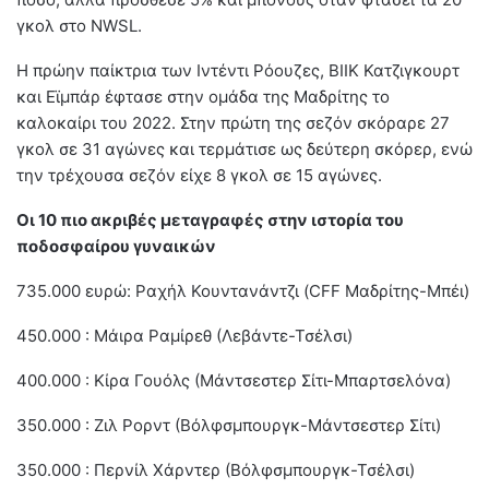
γκολ στο NWSL.
Η πρώην παίκτρια των Ιντέντι Ρόουζες, BIIK Κατζιγκουρτ
και Εϊμπάρ έφτασε στην ομάδα της Μαδρίτης το
καλοκαίρι του 2022. Στην πρώτη της σεζόν σκόραρε 27
γκολ σε 31 αγώνες και τερμάτισε ως δεύτερη σκόρερ, ενώ
την τρέχουσα σεζόν είχε 8 γκολ σε 15 αγώνες.
Οι 10 πιο ακριβές μεταγραφές στην ιστορία του
ποδοσφαίρου γυναικών
735.000 ευρώ: Ραχήλ Κουντανάντζι (CFF Μαδρίτης-Μπέι)
450.000 : Μάιρα Ραμίρεθ (Λεβάντε-Τσέλσι)
400.000 : Κίρα Γουόλς (Μάντσεστερ Σίτι-Μπαρτσελόνα)
350.000 : Ζιλ Ρορντ (Βόλφσμπουργκ-Μάντσεστερ Σίτι)
350.000 : Περνίλ Χάρντερ (Βόλφσμπουργκ-Τσέλσι)