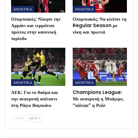
ΑΘΛΗΤΙΚΑ
ΑΘΛΗΤΙΚΑ
Ολυμπιακός: Νίκησε την
Ολυμπιακός: Να κλείσει τη
Αρμάνι και τερμάτισε
Regular Season με
πρώτος στην κανονική
νίκη και πρωτιά
περίοδο
ΑΘΛΗΤΙΚΑ
ΑΘΛΗΤΙΚΑ
ΑΕΚ: Για το θαύμα και
Champions League:
την ανατροπή απέναντι
Με ανατροπή η Μπάγερν,
στη Ράγιο Βαγεκάνο
“πάλεψε” η Ρεάλ
PREV
NEXT