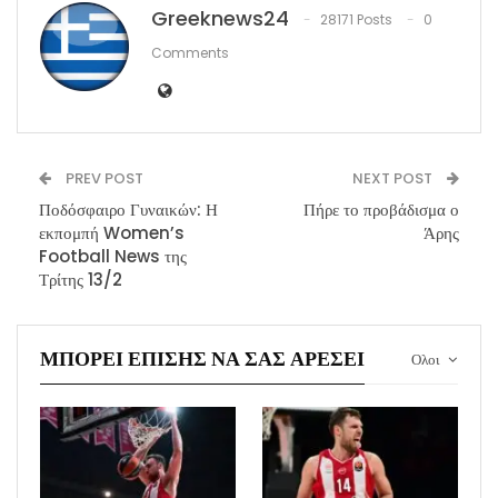
Greeknews24
28171 Posts
0
Comments
PREV POST
NEXT POST
Ποδόσφαιρο Γυναικών: Η
Πήρε το προβάδισμα ο
εκπομπή Women’s
Άρης
Football News της
Τρίτης 13/2
ΜΠΟΡΕΊ ΕΠΊΣΗΣ ΝΑ ΣΑΣ ΑΡΈΣΕΙ
Ολοι