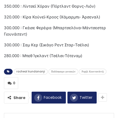
350.000 : Λίντσεϊ Χόραν (Πόρτλαντ Θορνς-Λιόν)
320.000 : Κίρα Κούνεϊ-Κροος (Χάμαρμπι- Άρσεναλ)
300.000 : Γκέισε Φερέιρα (Μπαρτσελόνα-Μάντσεστερ
Γιουνάιτεντ)
300.000 : Σαμ Κερ (Σικάγο Ρεντ Σταρ-Τσέλσι)
280.000 : Μπεθ Ίγκλαντ (Τσέλσι-Τότεναμ)
racheal kundananji
Ποδόσφαιρο γυναικών
Ραχήλ Κουντανάντζι
0
Facebook
Twitter
Share