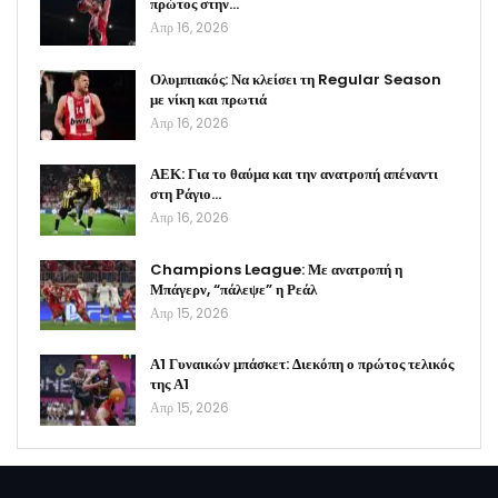
πρώτος στην…
Απρ 16, 2026
Ολυμπιακός: Να κλείσει τη Regular Season
με νίκη και πρωτιά
Απρ 16, 2026
ΑΕΚ: Για το θαύμα και την ανατροπή απέναντι
στη Ράγιο…
Απρ 16, 2026
Champions League: Με ανατροπή η
Μπάγερν, “πάλεψε” η Ρεάλ
Απρ 15, 2026
Α1 Γυναικών μπάσκετ: Διεκόπη ο πρώτος τελικός
της Α1
Απρ 15, 2026