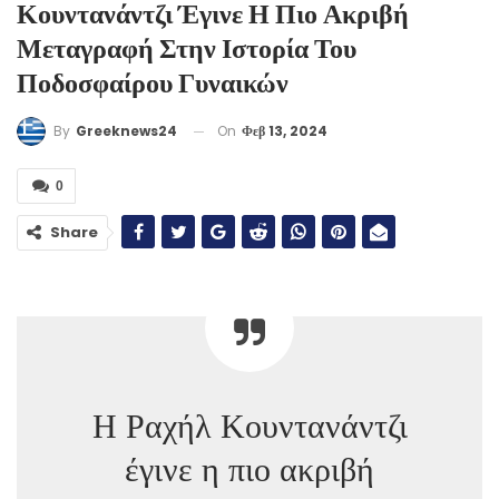
Κουντανάντζι Έγινε Η Πιο Ακριβή
Μεταγραφή Στην Ιστορία Του
Ποδοσφαίρου Γυναικών
On
Φεβ 13, 2024
By
Greeknews24
0
Share
Η Ραχήλ Κουντανάντζι
έγινε η πιο ακριβή