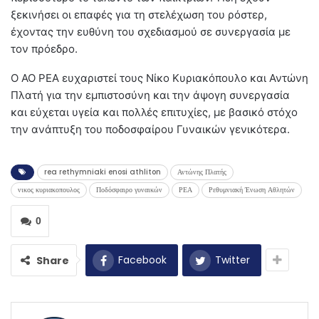
ξεκινήσει οι επαφές για τη στελέχωση του ρόστερ,
έχοντας την ευθύνη του σχεδιασμού σε συνεργασία με
τον πρόεδρο.
Ο ΑΟ ΡΕΑ ευχαριστεί τους Νίκο Κυριακόπουλο και Αντώνη
Πλατή για την εμπιστοσύνη και την άψογη συνεργασία
και εύχεται υγεία και πολλές επιτυχίες, με βασικό στόχο
την ανάπτυξη του ποδοσφαίρου Γυναικών γενικότερα.
rea rethymniaki enosi athliton
Αντώνης Πλατής
νικος κυριακοπουλος
Ποδόσφαιρο γυναικών
ΡΕΑ
Ρεθυμνιακή Ένωση Αθλητών
0
Facebook
Twitter
Share