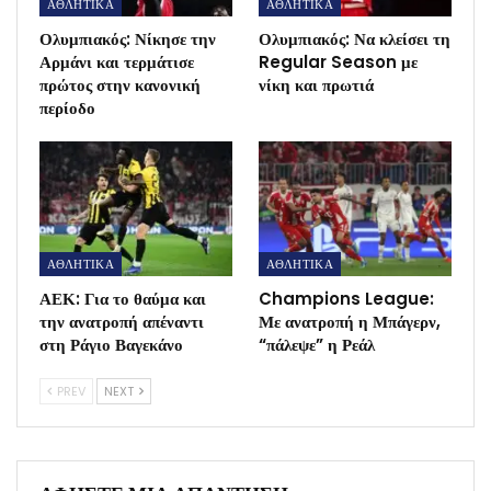
ΑΘΛΗΤΙΚΑ
ΑΘΛΗΤΙΚΑ
Ολυμπιακός: Νίκησε την
Ολυμπιακός: Να κλείσει τη
Αρμάνι και τερμάτισε
Regular Season με
πρώτος στην κανονική
νίκη και πρωτιά
περίοδο
ΑΘΛΗΤΙΚΑ
ΑΘΛΗΤΙΚΑ
ΑΕΚ: Για το θαύμα και
Champions League:
την ανατροπή απέναντι
Με ανατροπή η Μπάγερν,
στη Ράγιο Βαγεκάνο
“πάλεψε” η Ρεάλ
PREV
NEXT