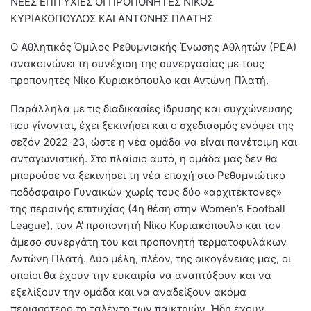
ΝΕΕΣ ΕΠΙΤΥΧΙΕΣ ΟΙ ΠΡΟΠΟΝΗΤΕΣ ΝΙΚΟΣ
ΚΥΡΙΑΚΟΠΟΥΛΟΣ ΚΑΙ ΑΝΤΩΝΗΣ ΠΛΑΤΗΣ
Ο Αθλητικός Όμιλος Ρεθυμνιακής Ένωσης Αθλητών (ΡΕΑ)
ανακοινώνει τη συνέχιση της συνεργασίας με τους
προπονητές Νίκο Κυριακόπουλο και Αντώνη Πλατή.
Παράλληλα με τις διαδικασίες ίδρυσης και συγχώνευσης
που γίνονται, έχει ξεκινήσει και ο σχεδιασμός ενόψει της
σεζόν 2022-23, ώστε η νέα ομάδα να είναι πανέτοιμη και
ανταγωνιστική. Στο πλαίσιο αυτό, η ομάδα μας δεν θα
μπορούσε να ξεκινήσει τη νέα εποχή στο Ρεθυμνιώτικο
ποδόσφαιρο Γυναικών χωρίς τους δύο «αρχιτέκτονες»
της περσινής επιτυχίας (4η θέση στην Women’s Football
League), τον Α’ προπονητή Νίκο Κυριακόπουλο και τον
άμεσο συνεργάτη του και προπονητή τερματοφυλάκων
Αντώνη Πλατή. Δύο μέλη, πλέον, της οικογένειας μας, οι
οποίοι θα έχουν την ευκαιρία να αναπτύξουν και να
εξελίξουν την ομάδα και να αναδείξουν ακόμα
περισσότερο το ταλέντο των παικτριών. Ήδη έχουν