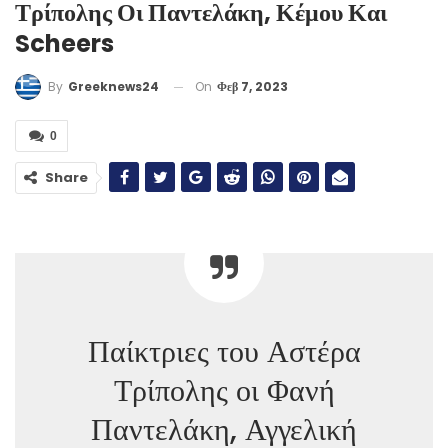
Τρίπολης Οι Παντελάκη, Κέμου Και
Scheers
On
Φεβ 7, 2023
By
Greeknews24
0
Share
Παίκτριες του Αστέρα
Τρίπολης οι Φανή
Παντελάκη, Αγγελική