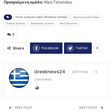
Προηγούμενη ομάδα:
Νίκη Γαλατσίου
Amon Assouan Adjiri Ghislaine Scheers
Αγγελική Δωροθέα Κέμου
Αστέρας Τρίπολης
Ποδόσφαιρο γυναικών
Φανή Παντελάκη
0
Facebook
Twitter
Share
Greeknews24
28171 Posts
0
Comments
PREV POST
NEXT POST