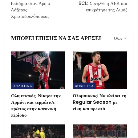
Επίσημα στον Άρη ο
BCL: Συνήλθε η ΑΕΚ και
Λάζαρος
επικράτησε της Λιμόζ
Χριστοδουλόπουλος
ΜΠΟΡΕΊ ΕΠΊΣΗΣ ΝΑ ΣΑΣ ΑΡΈΣΕΙ
Ολοι
ΑΘΛΗΤΙΚΑ
ΑΘΛΗΤΙΚΑ
Ολυμπιακός: Νίκησε την
Ολυμπιακός: Να κλείσει τη
Αρμάνι και τερμάτισε
Regular Season με
πρώτος στην κανονική
νίκη και πρωτιά
περίοδο