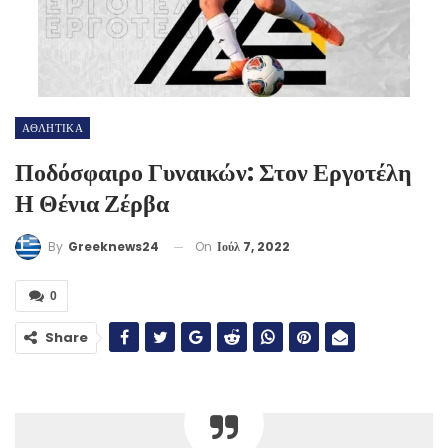
ΑΘΛΗΤΙΚΑ
Ποδόσφαιρο Γυναικών: Στον Εργοτέλη
Η Θένια Ζέρβα
On
Ιούλ 7, 2022
By
Greeknews24
0
Share