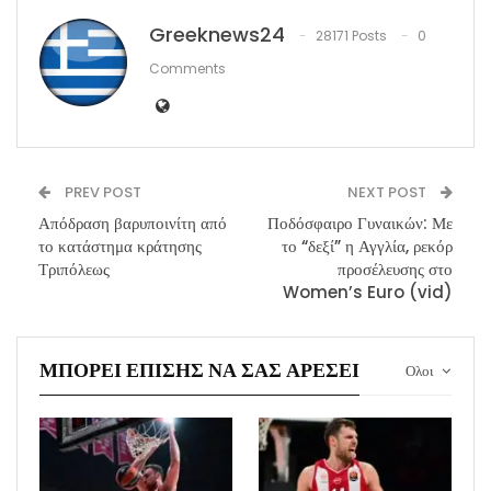
Greeknews24
28171 Posts
0
Comments
PREV POST
NEXT POST
Απόδραση βαρυποινίτη από
Ποδόσφαιρο Γυναικών: Με
το κατάστημα κράτησης
το “δεξί” η Αγγλία, ρεκόρ
Τριπόλεως
προσέλευσης στο
Women’s Euro (vid)
ΜΠΟΡΕΊ ΕΠΊΣΗΣ ΝΑ ΣΑΣ ΑΡΈΣΕΙ
Ολοι