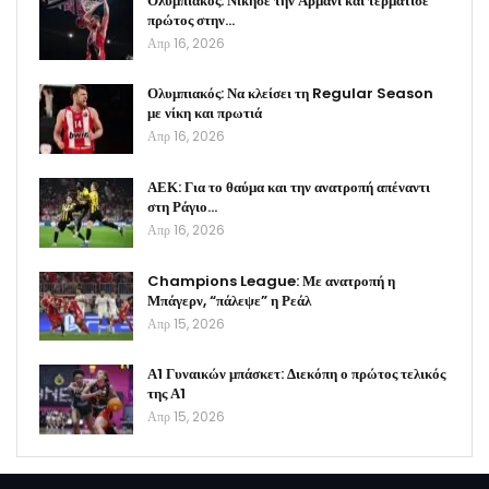
Ολυμπιακός: Νίκησε την Αρμάνι και τερμάτισε
πρώτος στην…
Απρ 16, 2026
Ολυμπιακός: Να κλείσει τη Regular Season
με νίκη και πρωτιά
Απρ 16, 2026
ΑΕΚ: Για το θαύμα και την ανατροπή απέναντι
στη Ράγιο…
Απρ 16, 2026
Champions League: Με ανατροπή η
Μπάγερν, “πάλεψε” η Ρεάλ
Απρ 15, 2026
Α1 Γυναικών μπάσκετ: Διεκόπη ο πρώτος τελικός
της Α1
Απρ 15, 2026