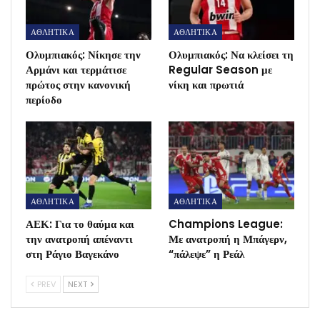
ΑΘΛΗΤΙΚΑ
ΑΘΛΗΤΙΚΑ
Ολυμπιακός: Νίκησε την
Ολυμπιακός: Να κλείσει τη
Αρμάνι και τερμάτισε
Regular Season με
πρώτος στην κανονική
νίκη και πρωτιά
περίοδο
ΑΘΛΗΤΙΚΑ
ΑΘΛΗΤΙΚΑ
ΑΕΚ: Για το θαύμα και
Champions League:
την ανατροπή απέναντι
Με ανατροπή η Μπάγερν,
στη Ράγιο Βαγεκάνο
“πάλεψε” η Ρεάλ
PREV
NEXT