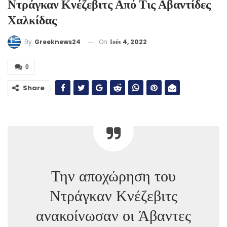
Ντράγκαν Κνέζεβιτς Από Τις Αβαντίδες
Χαλκίδας
On
Ιούν 4, 2022
By
Greeknews24
0
Share
Την αποχώρηση του
Ντράγκαν Κνέζεβιτς
ανακοίνωσαν οι Άβαντες