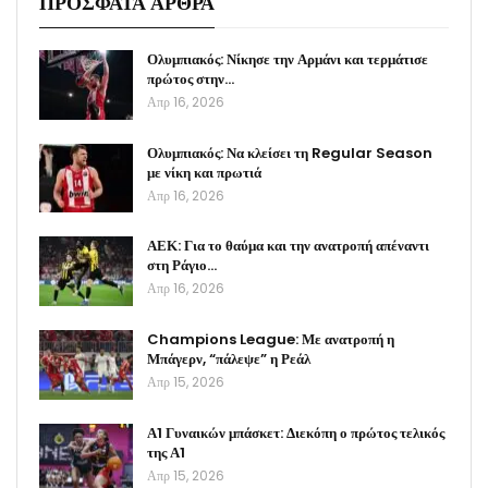
ΠΡΟΣΦΑΤΑ ΑΡΘΡΑ
Ολυμπιακός: Νίκησε την Αρμάνι και τερμάτισε
πρώτος στην…
Απρ 16, 2026
Ολυμπιακός: Να κλείσει τη Regular Season
με νίκη και πρωτιά
Απρ 16, 2026
ΑΕΚ: Για το θαύμα και την ανατροπή απέναντι
στη Ράγιο…
Απρ 16, 2026
Champions League: Με ανατροπή η
Μπάγερν, “πάλεψε” η Ρεάλ
Απρ 15, 2026
Α1 Γυναικών μπάσκετ: Διεκόπη ο πρώτος τελικός
της Α1
Απρ 15, 2026