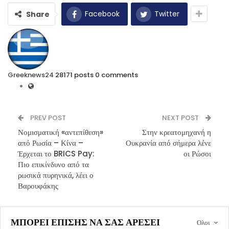
Facebook
Twitter
Share
Greeknews24
28171 posts
0 comments
PREV POST
NEXT POST
Νομισματική «αντεπίθεση»
Στην κρεατομηχανή η
από Ρωσία – Κίνα –
Ουκρανία από σήμερα λένε
Έρχεται το BRICS Pay:
οι Ρώσοι
Πιο επικίνδυνο από τα
ρωσικά πυρηνικά, λέει ο
Βαρουφάκης
ΜΠΟΡΕΊ ΕΠΊΣΗΣ ΝΑ ΣΑΣ ΑΡΈΣΕΙ
Ολοι