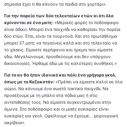
σημασία έχει τι θα κάνουν τα παιδιά στο χορτάρι».
Για την πορεία των δύο τελευταίων ετών κι ότι όλα
κρίνονται σε ένα ματς:
«Μερικές φορές το ποδόσφαιρο
είναι άδικο. Μπορεί ένα παιχνίδι να καθορίσει την πορεία
δύο ετών. Έτσι, είναι τα τουρνουά. Και στο πρωτάθλημα
μπορεί 37 ματς να πηγαίνεις καλά και στο τελευταίο να
το χάσεις. Είμαστε περήφανοι και ήρεμοι που είμαστε
εδώ. Μεγαλώνουμε, προοδεύουμε και δεν υπάρχουν
δικαιολογίες. Ήρθαμε εδώ με τις καλύτερες συνθήκες.»
Για το αν θα ήταν ιδανικό και πάλι ένα γρήγορο γκολ,
όπως με το Καζακστάν:
«Πρέπει να είμαστε καλοί σε όλα
αύριο. Να κάνουμε ένα σωστό τακτικά παιχνίδι. Να
προσέξουμε με τη μπάλα στα πόδια μας ή στις
αντεπιθέσεις τους. Να είμαστε συγκεντρωμένοι στην
άμυνα. Στο ποδόσφαιρο και οι μισές ευκαιρίες είναι
ευκαιρίες για γκολ. Οφείλουμε να έχουμε… χειρουργική
ακρίβεια».