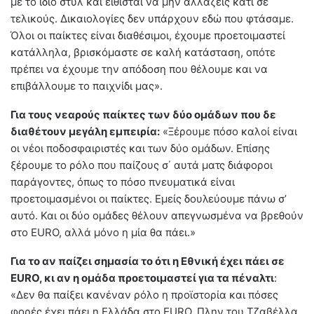
με το ίδιο στυλ και είθισται να μην αλλάζεις κάτι σε
τελικούς. Δικαιολογίες δεν υπάρχουν εδώ που φτάσαμε.
Όλοι οι παίκτες είναι διαθέσιμοι, έχουμε προετοιμαστεί
κατάλληλα, βρισκόμαστε σε καλή κατάσταση, οπότε
πρέπει να έχουμε την απόδοση που θέλουμε και να
επιβάλλουμε το παιχνίδι μας».
Για τους νεαρούς παίκτες των δύο ομάδων που δε
διαθέτουν μεγάλη εμπειρία:
«Ξέρουμε πόσο καλοί είναι
οι νέοι ποδοσφαιριστές και των δύο ομάδων. Επίσης
ξέρουμε το ρόλο που παίζους σ΄ αυτά ματς διάφοροι
παράγοντες, όπως το πόσο πνευματικά είναι
προετοιμασμένοι οι παίκτες. Εμείς δουλεύουμε πάνω σ’
αυτό. Και οι δύο ομάδες θέλουν απεγνωσμένα να βρεθούν
στο EURO, αλλά μόνο η μία θα πάει.»
Για το αν παίζει σημασία το ότι η Εθνική έχει πάει σε
EURO, κι αν η ομάδα προετοιμαστεί για τα πέναλτι
:
«Δεν θα παίξει κανέναν ρόλο η προϊστορία και πόσες
φορές έχει πάει η Ελλάδα στο EURO. Πλην του Τζαβέλλα,