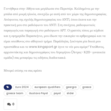
Γεννήθηκα στην Αθήνα και μεγάλωσα στο Περιστέρι. Κολλημένος με την
μπάλα από μικρή ηλικία, συνεχίζω με αυτή από τον χώρο της δημοσιογραφίας.
Απόφοιτος της σχολής δημοσιογραφίας του ΑΝΤ1, όπου έκανα και την
πρακτική μου στο ραδιόφωνο του ΑΝΤ1. Στη συνέχεια, ραδιοφωνικός
παραγωγός και παραγωγή στο ραδιόφωνο ΑΡΤ. Ο γραπτός τύπος με κέρδισε
και η εφημερίδα Παρασκήνιο, μου έδωσε την ευκαιρία να αρθρογραφώ και να
είμαι υπεύθυνος στο αθλητικό τμήμα. Παράλληλα, ξεκίνησα μία δικιά μου
προσπάθεια και το www.kingsport.gr έγινε το νέο μου αμόρε! Υπεύθυνος,
αρχισυντάκτης και δημοσιογράφος του Ατρομήτου (Άντρες- Κ20- γυναικεία
ομάδα) σας μεταφέρω τις ειδήσεις διαδικτυακά.
Μπορεί επίσης να σας αρέσει
Euro 2024
european qualifiers
georgia
greece
greece team
Gustavo Poyet
poyet
slider
0