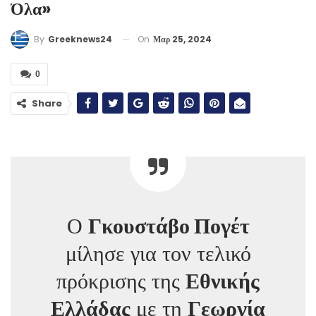
Όλα»
On
Μαρ 25, 2024
By
Greeknews24
0
Share
Ο
Γκουστάβο Πογέτ
μίλησε για τον τελικό
πρόκρισης της
Εθνικής
Ελλάδας
με τη
Γεωργία