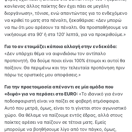
κανλενας άλλος παίκτης δεν έχει πάει σε μεγάλη
διοργάνωση», τόνισε, ενώ απαντώντας για το ενδεχόμενο
να κριθεί το ματς στα πέναλτι, ξεκαθάρισε: «Δεν μπορώ
να πω ότι μου αρέσουν τα πέναλτι. Θα προσπαθήσουμε να
νικήσουμε στα 90′ ή στα 120′ λεπτά, για να προκριθούμε.»
Για το αν ετοιμάζει κάποια αλλαγή στην ενδεκάδα:
«Δεν υπάρχει θέμα να αιφνιδιάσω τον αντίπαλο
προπονητή. Θα δούμε ποιοι είναι 100% έτοιμοι κι αυτοί θα
παίξουν. Θα περιμένω και την τελευταία προπόνηση πριν
πάρω τις οριστικές μου αποφάσεις.»
Για την προετοιμασία απέναντι σε μία ομάδα που
«διψά» για να περάσει στο EURO:
«Το ιδανικό για έναν
ποδοσφαιριστή είναι να παίζει σε φοβερή ατμόσφαιρα.
Αυτό που μετρά, όμως, είναι το τι γίνεται στον αγωνιστικό
χώρο. Θα θέλαμε να παίζουμε εντός έδρας, αλλά στους
παίκτες αρέσει να παίζουν σε τέτοια ματς. Εμείς
μπορούμε να βοηθήσουμε λίγο από τον πάγκο, όμως,