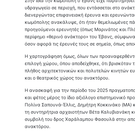
Στην ίδια την κωμόπολη ο Έβανς είχε παρατηρήσε
υδραγωγείο σε περιοχή, που εντάσσεται στο ανάκ
διενεργώντας επιφανειακή έρευνα και ερευνώντας
κωμόπολης ανακάλυψε, ότι ήταν θεμελιωμένες πάνω
προηγούμενοι ερευνητές (όπως Μαρινάτος και Πλά
περίφημο «θερινό ανάκτορο» του Έβανς, σύμφωνα με
όσον αφορά τις έρευνές τους σε σημεία, όπως απο
Η χαρτογράφηση όμως, όλων των προαναφερθέντω
επιλογή χώρου, όπου αποδείχθηκε, ότι βρισκόταν
πλήθος αρχιτεκτονικών και πολυτελών κινητών ευ
και ο θεατρικός χώρος του ανακτόρου.
Η ανασκαφή για την περίοδο του 2025 πραγματοποι
και φέτος μέρος το ίδιο αξιόλογο επιστημονικό π
Πολίνα Σαπουνά-Έλλις, Δημήτρη Κοκκινάκο (MA) κ
τη συντηρήτρια αρχαιοτήτων Βέτα Καλυβιανάκη κ
συμβολή του δρος Χαράλαμπου Φασουλά στην αποσ
ανακτόρου.