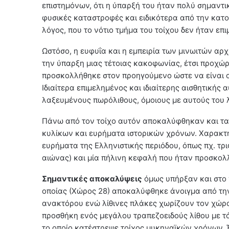
επιστημόνων, ότι η ύπαρξή του ήταν πολύ σημαντι
φυσικές καταστροφές και ειδικότερα από την κατο
λόγος, που το νότιο τμήμα του τοίχου δεν ήταν επ
Ωστόσο, η ευφυΐα και η εμπειρία των μινωιτών αρ
την ύπαρξη μιας τέτοιας κακοφωνίας, έτσι προχώ
προσκολλήθηκε στον προηγούμενο ώστε να είναι 
Ιδιαίτερα επιμελημένος και ιδιαίτερης αισθητικής
λαξευμένους πωρόλιθους, όμοιους με αυτούς του 
Πάνω από τον τοίχο αυτόν αποκαλύφθηκαν και τα
κυλίκων και ευρήματα ιστορικών χρόνων. Χαρακτη
ευρήματα της Ελληνιστικής περιόδου, όπως πχ. τρ
αιώνας) και μία πήλινη κεφαλή που ήταν προσκολ
Σημαντικές αποκαλύψεις
όμως υπήρξαν και στο 
οποίας (Χώρος 28) αποκαλύφθηκε άνοιγμα από την
ανακτόρου ενώ λίθινες πλάκες χωρίζουν τον χώρο 
προσθήκη ενός μεγάλου τραπεζοειδούς λίθου με τ
το οποίο κατέστρεψε τοίχος μυκηναϊκών χρόνων. 