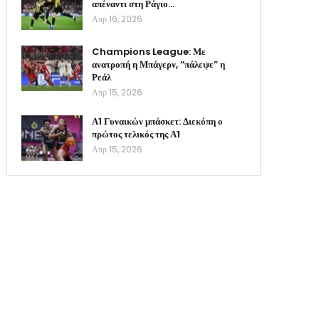
απέναντι στη Ράγιο…
Απρ 16, 2026
Champions League: Με
ανατροπή η Μπάγερν, “πάλεψε” η
Ρεάλ
Απρ 15, 2026
Α1 Γυναικών μπάσκετ: Διεκόπη ο
πρώτος τελικός της Α1
Απρ 15, 2026