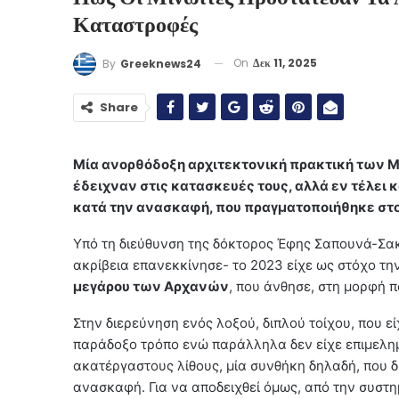
Καταστροφές
On
Δεκ 11, 2025
By
Greeknews24
Share
Μία ανορθόδοξη αρχιτεκτονική πρακτική των Μι
έδειχναν στις κατασκευές τους, αλλά εν τέλει 
κατά την ανασκαφή, που πραγματοποιήθηκε στο
Υπό τη διεύθυνση της δόκτορος Έφης Σαπουνά-Σακ
ακρίβεια επανεκκίνησε- το 2023 είχε ως στόχο τ
μεγάρου των Αρχανών
, που άνθησε, στη μορφή 
Στην διερεύνηση ενός λοξού, διπλού τοίχου, που ε
παράδοξο τρόπο ενώ παράλληλα δεν είχε επιμελη
ακατέργαστους λίθους, μία συνθήκη δηλαδή, που 
ανασκαφή. Για να αποδειχθεί όμως, από την συστη