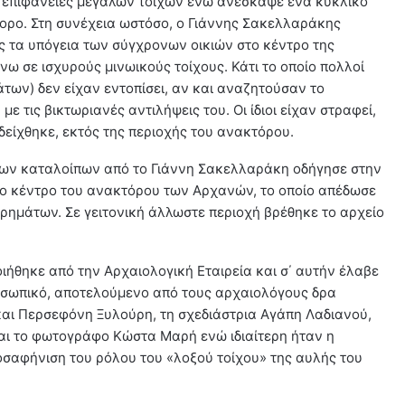
ι επιφάνειες μεγάλων τοίχων ενώ ανέσκαψε ένα κυκλικό
τορο. Στη συνέχεια ωστόσο, ο Γιάννης Σακελλαράκης
 τα υπόγεια των σύγχρονων οικιών στο κέντρο της
 σε ισχυρούς μινωικούς τοίχους. Κάτι το οποίο πολλοί
των) δεν είχαν εντοπίσει, αν και αναζητούσαν το
 τις βικτωριανές αντιλήψεις του. Οι ίδιοι είχαν στραφεί,
δείχθηκε, εκτός της περιοχής του ανακτόρου.
ν καταλοίπων από το Γιάννη Σακελλαράκη οδήγησε στην
 το κέντρο του ανακτόρου των Αρχανών, το οποίο απέδωσε
ρημάτων. Σε γειτονική άλλωστε περιοχή βρέθηκε το αρχείο
ήθηκε από την Αρχαιολογική Εταιρεία και σ΄ αυτήν έλαβε
ροσωπικό, αποτελούμενο από τους αρχαιολόγους δρα
αι Περσεφόνη Ξυλούρη, τη σχεδιάστρια Αγάπη Λαδιανού,
αι το φωτογράφο Κώστα Μαρή ενώ ιδιαίτερη ήταν η
αφήνιση του ρόλου του «λοξού τοίχου» της αυλής του