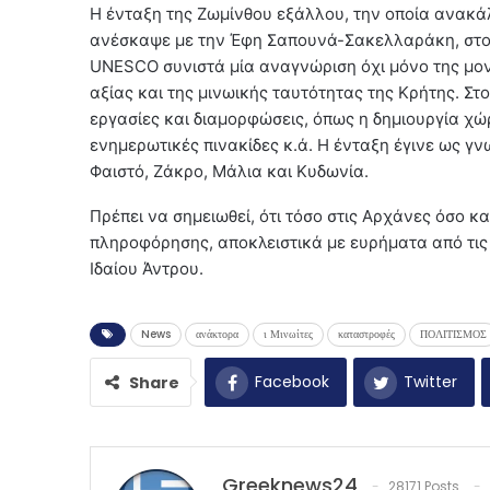
Η ένταξη της Ζωμίνθου εξάλλου, την οποία ανακά
ανέσκαψε με την Έφη Σαπουνά-Σακελλαράκη, στο
UNESCO συνιστά μία αναγνώριση όχι μόνο της μον
αξίας και της μινωικής ταυτότητας της Κρήτης. Σ
εργασίες και διαμορφώσεις, όπως η δημιουργία χ
ενημερωτικές πινακίδες κ.ά. Η ένταξη έγινε ως γ
Φαιστό, Ζάκρο, Μάλια και Κυδωνία.
Πρέπει να σημειωθεί, ότι τόσο στις Αρχάνες όσο κ
πληροφόρησης, αποκλειστικά με ευρήματα από τις
Ιδαίου Άντρου.
News
ανάκτορα
ι Μινωίτες
καταστροφές
ΠΟΛΙΤΙΣΜΟΣ
Facebook
Twitter
Share
Greeknews24
28171 Posts