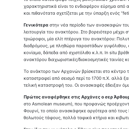
χαρακτηριστικά είναι το ενδιαφέρον εύρημα από α
και πιθανότατα σχετίζεται με την ύπαρξη ενός “fet
Γενικότερα
στην νέα περίοδο των ανασκαφών του 
λειτουργία του ανακτόρου. Στο βορειότερο μέχρι 
τριώροφοι, μία ελίτ πτέρυγα του ανακτόρου: Πολυ
διαδρόμους, με πληθώρα παραστάδων γυψόλιθου, 
κονίαμα, δάπεδα από σχιστόλιθο κ.λ.π. In situ βρ
ανακτόρου διαχωριστικές/διακοσμητικές ταινίες κ
Το ανάκτορο των Αρχανών βρίσκεται στο κέντρο τ
καταστραφεί από σεισμό περί το 1700 π.Χ. αλλά ξα
τελική καταστροφή του. Οι ανασκαφές έδειξαν όμω
Πρώτος αναφέρθηκε στις Αρχάνες ο σερ Άρθου
στο Asmolean museum), που προφανώς προέρχοντ
Φουρνί, το οποίο ανασκάφηκε αργότερα από τους 
θολωτούς τάφους, πολλά ταφικά κτήρια και κιβωτ