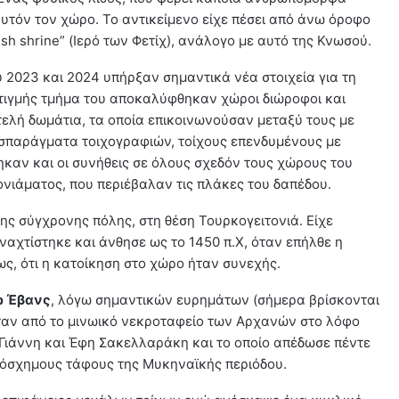
υτόν τον χώρο. Το αντικείμενο είχε πέσει από άνω όροφο
ish shrine” (Ιερό των Φετίχ), ανάλογο με αυτό της Κνωσού.
2023 και 2024 υπήρξαν σημαντικά νέα στοιχεία για τη
στιγμής τμήμα του αποκαλύφθηκαν χώροι διώροφοι και
τελή δωμάτια, τα οποία επικοινωνούσαν μεταξύ τους με
σπαράγματα τοιχογραφιών, τοίχους επενδυμένους με
έθηκαν και οι συνήθεις σε όλους σχεδόν τους χώρους του
ονιάματος, που περιέβαλαν τις πλάκες του δαπέδου.
ης σύγχρονης πόλης, στη θέση Τουρκογειτονιά. Είχε
ναχτίστηκε και άνθησε ως το 1450 π.Χ, όταν επήλθε η
ς, ότι η κατοίκηση στο χώρο ήταν συνεχής.
ρ Έβανς
, λόγω σημαντικών ευρημάτων (σήμερα βρίσκονται
αν από το μινωικό νεκροταφείο των Αρχανών στο λόφο
Γιάννη και Έφη Σακελλαράκη και το οποίο απέδωσε πέντε
ιόσχημους τάφους της Μυκηναϊκής περιόδου.