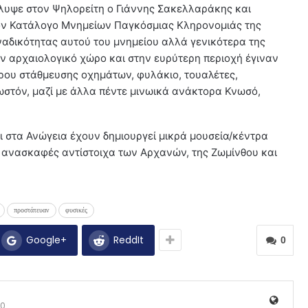
λυψε στον Ψηλορείτη ο Γιάννης Σακελλαράκης και
ν Κατάλογο Μνημείων Παγκόσμιας Κληρονομιάς της
αδικότητας αυτού του μνημείου αλλά γενικότερα της
τον αρχαιολογικό χώρο και στην ευρύτερη περιοχή έγιναν
ώρου στάθμευσης οχημάτων, φυλάκιο, τουαλέτες,
νωστόν, μαζί με άλλα πέντε μινωικά ανάκτορα Κνωσό,
αι στα Ανώγεια έχουν δημιουργεί μικρά μουσεία/κέντρα
 ανασκαφές αντίστοιχα των Αρχανών, της Ζωμίνθου και
προστάτευαν
φυσικές
Google+
ReddIt
0
0