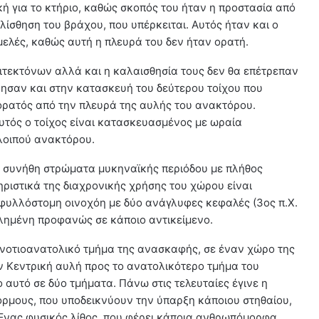
κή για το κτήριο, καθώς σκοπός του ήταν η προστασία από
λίσθηση του βράχου, που υπέρκειται. Αυτός ήταν και ο
ιμελές, καθώς αυτή η πλευρά του δεν ήταν ορατή.
χιτεκτόνων αλλά και η καλαισθησία τους δεν θα επέτρεπαν
ρησαν και στην κατασκευή του δεύτερου τοίχου που
ορατός από την πλευρά της αυλής του ανακτόρου.
 αυτός ο τοίχος είναι κατασκευασμένος με ωραία
λοιπού ανακτόρου.
 συνήθη στρώματα μυκηναϊκής περιόδου με πλήθος
ριστικά της διαχρονικής χρήσης του χώρου είναι
ιφυλλόστομη οινοχόη με δύο ανάγλυφες κεφαλές (3ος π.Χ.
λημένη προφανώς σε κάποιο αντικείμενο.
νοτιοανατολικό τμήμα της ανασκαφής, σε έναν χώρο της
 Κεντρική αυλή προς το ανατολικότερο τμήμα του
αυτό σε δύο τμήματα. Πάνω στις τελευταίες έγινε η
όρμους, που υποδεικνύουν την ύπαρξη κάποιου στηθαίου,
Ένας φυσικός λίθος, που φέρει κάποια ανθρωπόμορφα