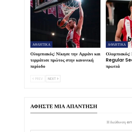
ΑΘΛΗΤΙΚΑ
ΑΘΛΗΤΙΚΑ
Ολυμπιακός: Νίκησε την Αρμάνι και
Ολυμπιακός: 
τερμάτισε πρώτος στην κανονική
Regular Sea
περίοδο
πρωτιά
PREV
NEXT
ΑΦΉΣΤΕ ΜΙΑ ΑΠΆΝΤΗΣΗ
Η διεύθυνση ema