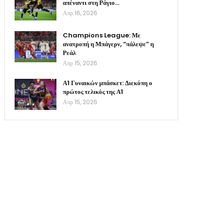
απέναντι στη Ράγιο…
Απρ 16, 2026
Champions League: Με
ανατροπή η Μπάγερν, “πάλεψε” η
Ρεάλ
Απρ 15, 2026
Α1 Γυναικών μπάσκετ: Διεκόπη ο
πρώτος τελικός της Α1
Απρ 15, 2026