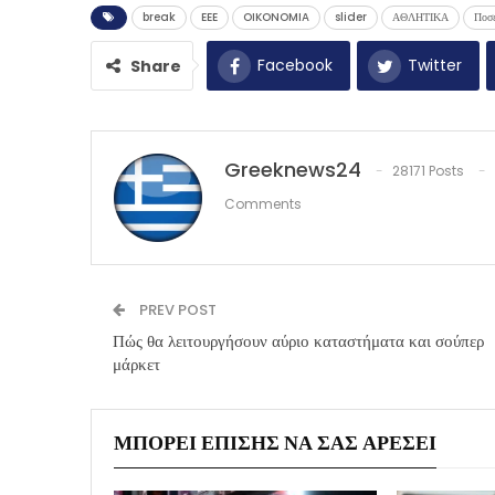
break
EEE
OIKONOMIA
slider
ΑΘΛΗΤΙΚΑ
Ποσε
Facebook
Twitter
Share
Greeknews24
28171 Posts
Comments
PREV POST
Πώς θα λειτουργήσουν αύριο καταστήματα και σούπερ
μάρκετ
ΜΠΟΡΕΊ ΕΠΊΣΗΣ ΝΑ ΣΑΣ ΑΡΈΣΕΙ