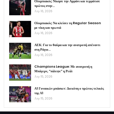
Ολυμπιακός: Νίκησε την Αρμάνι και τερμάτισε
πρώτος στην…
Απρ 16, 2026
Ολυμπιακός: Να κλείσει τη Regular Season
με νίκη και πρωτιά
Απρ 16, 2026
ΑΕΚ: Για το θαύμα και την ανατροπή απέναντι
στη Ράγιο…
Απρ 16, 2026
Champions League: Με ανατροπή η
Μπάγερν, “πάλεψε” η Ρεάλ
Απρ 15, 2026
Α1 Γυναικών μπάσκετ: Διεκόπη ο πρώτος τελικός
της Α1
Απρ 15, 2026