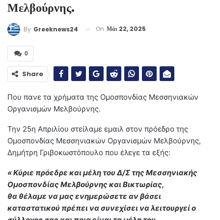
Μελβούρνης.
On
Μάι 22, 2025
By
Greeknews24
0
Share
Που πανε τα χρήματα της Ομοσπονδίας Μεσσηνιακών
Οργανισμών Μελβούρνης.
Την 25η Απριλίου στείλαμε εμαιλ στον πρόεδρο της
Ομοσπονδίας Μεσσηνιακών Οργανισμών Μελβούρνης,
Δημήτρη Γριβοκωστόπουλο που έλεγε τα εξής:
« Κύριε πρόεδρε και μέλη του Δ/Σ της Μεσσηνιακής
Ομοσπονδίας Μελβούρνης και Βικτωρίας,
θα θέλαμε να μας ενημερώσετε αν βάσει
καταστατικού πρέπει να συνεχίσει να λειτουργεί ο
σύλλογος σας και ποια είναι τα μέλη του.