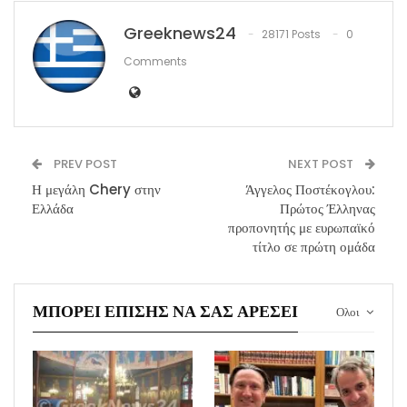
Greeknews24
28171 Posts
0
Comments
PREV POST
NEXT POST
Η μεγάλη Chery στην
Άγγελος Ποστέκογλου:
Ελλάδα
Πρώτος Έλληνας
προπονητής με ευρωπαϊκό
τίτλο σε πρώτη ομάδα
ΜΠΟΡΕΊ ΕΠΊΣΗΣ ΝΑ ΣΑΣ ΑΡΈΣΕΙ
Ολοι