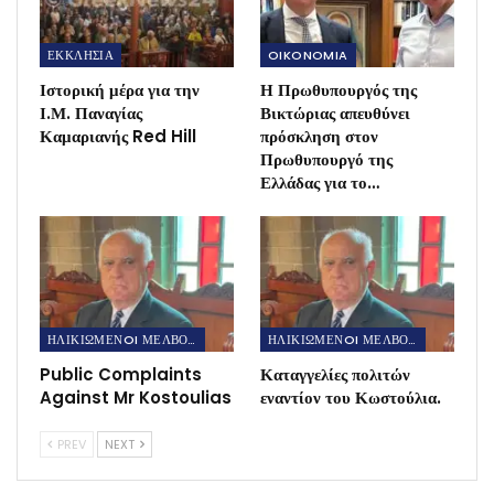
ΕΚΚΛΗΣΙΑ
OIKONOMIA
Ιστορική μέρα για την
Η Πρωθυπουργός της
Ι.Μ. Παναγίας
Βικτώριας απευθύνει
Καμαριανής Red Hill
πρόσκληση στον
Πρωθυπουργό της
Ελλάδας για το…
ΗΛΙΚΙΩΜΕΝOI ΜΕΛΒΟΥΡΝΗΣ
ΗΛΙΚΙΩΜΕΝOI ΜΕΛΒΟΥΡΝΗΣ
Public Complaints
Καταγγελίες πολιτών
Against Mr Kostoulias
εναντίον του Κωστούλια.
PREV
NEXT