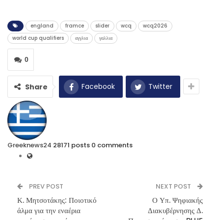
england
framce
slider
wcq
wcq2026
world cup qualifiers
αγγλια
γαλλια
0
Facebook
Twitter
Share
Greeknews24
28171 posts
0 comments
PREV POST
NEXT POST
Κ. Μητσοτάκης: Ποιοτικό
Ο Υπ. Ψηφιακής
άλμα για την εναέρια
Διακυβέρνησης Δ.