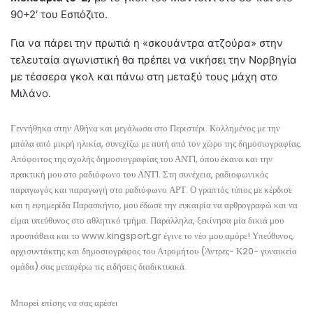
90+2′ του Εσπόζιτο.
Για να πάρει την πρωτιά η «σκουάντρα ατζούρα» στην
τελευταία αγωνιστική θα πρέπει να νικήσει την Νορβηγία
με τέσσερα γκολ και πάνω στη μεταξύ τους μάχη στο
Μιλάνο.
Γεννήθηκα στην Αθήνα και μεγάλωσα στο Περιστέρι. Κολλημένος με την
μπάλα από μικρή ηλικία, συνεχίζω με αυτή από τον χώρο της δημοσιογραφίας.
Απόφοιτος της σχολής δημοσιογραφίας του ΑΝΤ1, όπου έκανα και την
πρακτική μου στο ραδιόφωνο του ΑΝΤ1. Στη συνέχεια, ραδιοφωνικός
παραγωγός και παραγωγή στο ραδιόφωνο ΑΡΤ. Ο γραπτός τύπος με κέρδισε
και η εφημερίδα Παρασκήνιο, μου έδωσε την ευκαιρία να αρθρογραφώ και να
είμαι υπεύθυνος στο αθλητικό τμήμα. Παράλληλα, ξεκίνησα μία δικιά μου
προσπάθεια και το www.kingsport.gr έγινε το νέο μου αμόρε! Υπεύθυνος,
αρχισυντάκτης και δημοσιογράφος του Ατρομήτου (Άντρες- Κ20- γυναικεία
ομάδα) σας μεταφέρω τις ειδήσεις διαδικτυακά.
Μπορεί επίσης να σας αρέσει