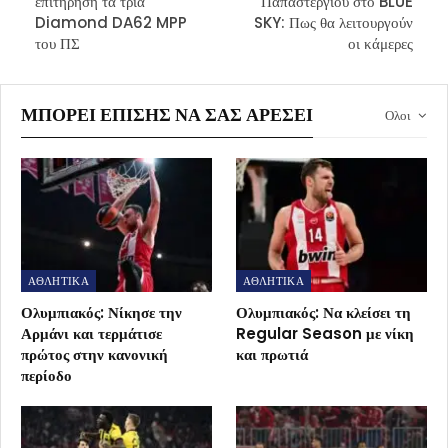
επιτήρηση τα τρία
Παπαστεργίου στο BLUE
Diamond DA62 MPP
SKY: Πως θα λειτουργούν
του ΠΣ
οι κάμερες
ΜΠΟΡΕΊ ΕΠΊΣΗΣ ΝΑ ΣΑΣ ΑΡΈΣΕΙ
Ολοι
ΑΘΛΗΤΙΚΑ
ΑΘΛΗΤΙΚΑ
Ολυμπιακός: Νίκησε την
Ολυμπιακός: Να κλείσει τη
Αρμάνι και τερμάτισε
Regular Season με νίκη
πρώτος στην κανονική
και πρωτιά
περίοδο