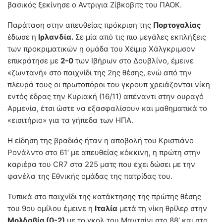
βασικός ξεκίνησε ο Αντριγια Ζίβκοβιτς του ΠΑΟΚ.
Παράταση στην απευθείας πρόκριση της
Πορτογαλίας
έδωσε η
Ιρλανδία.
Σε μία από τις πιο μεγάλες εκπλήξεις
των προκριματικών η ομάδα του Χέιμιρ Χάλγκριμσον
επικράτησε με
2-0
των Ιβήρων στο Δουβλίνο, έμεινε
«ζωντανή» στο παιχνίδι της 2ης θέσης, ενώ από την
πλευρά τους οι πρωτοπόροι του γκρουπ χρειάζονται νίκη
εντός έδρας την Κυριακή (16/11) απέναντι στην ουραγό
Αρμενία, έτσι ώστε να εξασφαλίσουν και μαθηματικά το
«εισιτήριο» για τα γήπεδα των ΗΠΑ.
Η είδηση της βραδιάς ήταν η αποβολή του Κριστιάνο
Ρονάλντο στο 61′ με απευθείας κόκκινη, η πρώτη στην
καριέρα του CR7 στα 225 ματς που έχει δώσει με την
φανέλα της Εθνικής ομάδας της πατρίδας του.
Τυπικά στο παιχνίδι της κατάκτησης της πρώτης θέσης
του 9ου ομίλου έμεινε η
Ιταλία
μετά τη νίκη θρίλερ στην
Μολδαβία (0-2)
με το γκολ του Μαντσίνι στο 88′ και στο