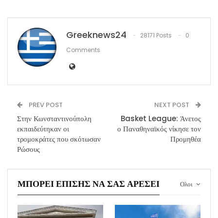
Greeknews24
28171 Posts
0
Comments
PREV POST
NEXT POST
Στην Κωνσταντινούπολη
Basket League: Άνετος
εκπαιδεύτηκαν οι
ο Παναθηναϊκός νίκησε τον
τρομοκράτες που σκότωσαν
Προμηθέα
Ρώσους
ΜΠΟΡΕΊ ΕΠΊΣΗΣ ΝΑ ΣΑΣ ΑΡΈΣΕΙ
Ολοι