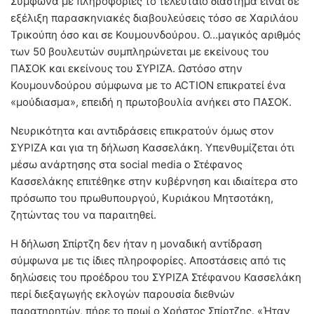
Σύμφωνα με πληροφορίες το τελευταίο διάστημα είναι σε
εξέλιξη παρασκηνιακές διαβουλεύσεις τόσο σε Χαριλάου
Τρικούπη όσο και σε Κουμουνδούρου. O…μαγικός αριθμός
των 50 βουλευτών συμπληρώνεται με εκείνους του
ΠΑΣΟΚ και εκείνους του ΣΥΡΙΖΑ. Ωστόσο στην
Κουμουνδούρου σύμφωνα με το ACTION επικρατεί ένα
«μούδιασμα», επειδή η πρωτοβουλία ανήκει στο ΠΑΣΟΚ.
Νευρικότητα και αντιδράσεις επικρατούν όμως στον
ΣΥΡΙΖΑ και για τη δήλωση Κασσελάκη. Υπενθυμίζεται ότι
μέσω ανάρτησης στα social media ο Στέφανος
Κασσελάκης επιτέθηκε στην κυβέρνηση και ιδιαίτερα στο
πρόσωπο του πρωθυπουργού, Κυριάκου Μητσοτάκη,
ζητώντας του να παραιτηθεί.
Η δήλωση Σπίρτζη δεν ήταν η μοναδική αντίδραση
σύμφωνα με τις ίδιες πληροφορίες. Αποστάσεις από τις
δηλώσεις του προέδρου του ΣΥΡΙΖΑ Στέφανου Κασσελάκη
περί διεξαγωγής εκλογών παρουσία διεθνών
παρατηρητών, πήρε το πρωί ο Χρήστος Σπίρτζης. «Ήταν