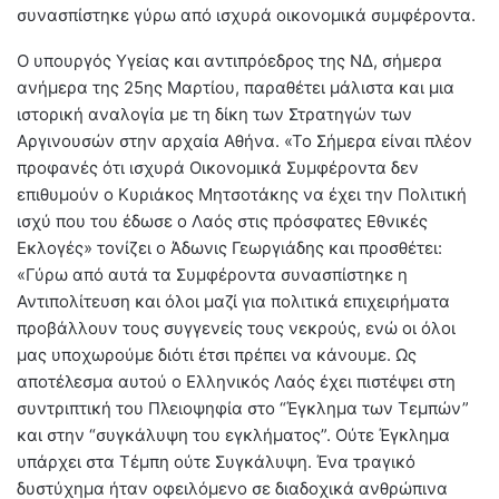
συνασπίστηκε γύρω από ισχυρά οικονομικά συμφέροντα.
Ο υπουργός Υγείας και αντιπρόεδρος της ΝΔ, σήμερα
ανήμερα της 25ης Μαρτίου, παραθέτει μάλιστα και μια
ιστορική αναλογία με τη δίκη των Στρατηγών των
Αργινουσών στην αρχαία Αθήνα. «Το Σήμερα είναι πλέον
προφανές ότι ισχυρά Οικονομικά Συμφέροντα δεν
επιθυμούν ο Κυριάκος Μητσοτάκης να έχει την Πολιτική
ισχύ που του έδωσε ο Λαός στις πρόσφατες Εθνικές
Εκλογές» τονίζει ο Άδωνις Γεωργιάδης και προσθέτει:
«Γύρω από αυτά τα Συμφέροντα συνασπίστηκε η
Αντιπολίτευση και όλοι μαζί για πολιτικά επιχειρήματα
προβάλλουν τους συγγενείς τους νεκρούς, ενώ οι όλοι
μας υποχωρούμε διότι έτσι πρέπει να κάνουμε. Ως
αποτέλεσμα αυτού ο Ελληνικός Λαός έχει πιστέψει στη
συντριπτική του Πλειοψηφία στο “Έγκλημα των Τεμπών”
και στην “συγκάλυψη του εγκλήματος”. Ούτε Έγκλημα
υπάρχει στα Τέμπη ούτε Συγκάλυψη. Ένα τραγικό
δυστύχημα ήταν οφειλόμενο σε διαδοχικά ανθρώπινα