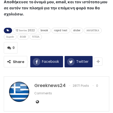
Αποθήκευσε το όνομά μου, email, και τον ιστότοπο μου
σε αυτόν τον πλοηγό για την επόμενη φορά που θα
σχολιάσω.
12 Ιουνίου 2022
break
rapid test
slider
ΑΘΛΗΤΙΚΑ
δωρεάν
ΕΟΔΥ
ΥΓΕΙΑ
0
Facebook
Twitter
Share
Greeknews24
28171 Posts
0
Comments