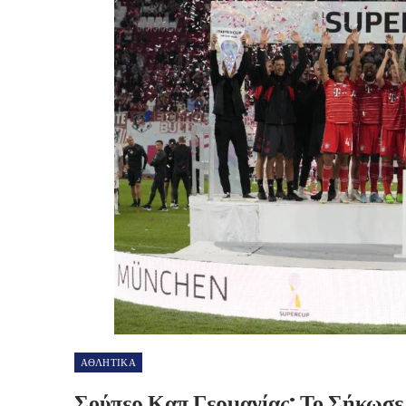
ΑΘΛΗΤΙΚΑ
Σούπερ Καπ Γερμανίας: Το Σήκωσ