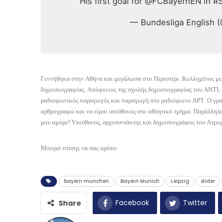
His first goal for @FCBayernEN in 
— Bundesliga English 
Γεννήθηκα στην Αθήνα και μεγάλωσα στο Περιστέρι. Κολλημένος με 
δημοσιογραφίας. Απόφοιτος της σχολής δημοσιογραφίας του ΑΝΤ1, 
ραδιοφωνικός παραγωγός και παραγωγή στο ραδιόφωνο ΑΡΤ. Ο γραπτ
αρθρογραφώ και να είμαι υπεύθυνος στο αθλητικό τμήμα. Παράλληλα
μου αμόρε! Υπεύθυνος, αρχισυντάκτης και δημοσιογράφος του Ατρομ
Μπορεί επίσης να σας αρέσει
bayern munchen
Bayern Munich
Leipzig
slider
Facebook
Twitter
Share