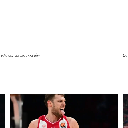
ι κλοπές μοτοσυκλετών
Σο