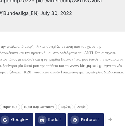
#Supercup2022!! pic.twitter.com/GwYbvOVdNi
(@Bundesliga_EN) July 30, 2022
την μπάλα από μικρή ηλικία, συνεχίζω με αυτή από τον χώρο της
όπου έκανα και την πρακτική μου στο ραδιόφωνο του ΑΝΤ1. Στη συνέχεια,
ός τύπος με κέρδισε και η εφημερίδα Παρασκήνιο, μου έδωσε την ευκαιρία να
, ξεκίνησα μία δικιά μου προσπάθεια και το www.kingsport.gr έγινε το νέο
ήτου (Άντρες- Κ20- γυναικεία ομάδα) σας μεταφέρω τις ειδήσεις διαδικτυακά.
super cup
super cup Germany
Ευρώπη
Λειψία
Google+
ReddIt
Pinterest