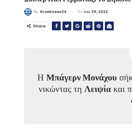
On
Ιούλ 30, 2022
By
Greeknews24
Share
Η
Μπάγερν Μονάχου
σήκ
νικώντας τη
Λειψία
και π