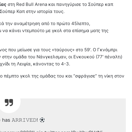
ίας
στη Red Bull Arena και πανηγύρισε το Σούπερ καπ
Σούπερ Καπ στην ιστορία τους.
κά την αναμέτρηση από το πρώτο 45λεπτο,
 να κάνει ντεμπούτο με γκολ στα επίσημα ματς της
νος που μείωσε για τους «ταύρους» στο 59′. Ο Γκνάμπρι
 στην ομάδα του Νάνγκελσμαν, οι Ενκουκού (77′ πέναλτι)
χνίδι τη Λειψία, κάνοντας το 4-3.
ο πέμπτο γκολ της ομάδας του και “σφράγισε” τη νίκη στον
as 𝙰𝚁𝚁𝙸𝚅𝙴𝙳!