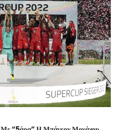
ε Με “5άρα” Η Μπάγερν Μονάχου