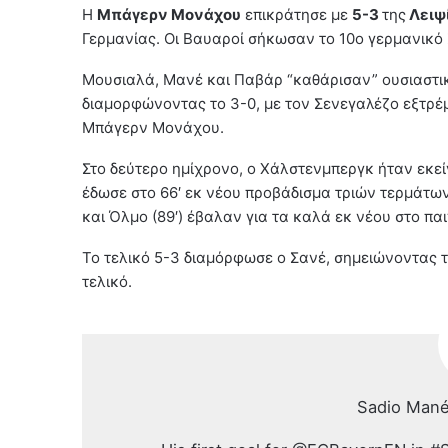
Η
Μπάγερν Μονάχου
επικράτησε με
5-3
της
Λειψ
Γερμανίας. Οι Βαυαροί σήκωσαν το 10ο γερμανικό 
Μουσιαλά, Μανέ και Παβάρ “καθάρισαν” ουσιαστι
διαμορφώνοντας το 3-0, με τον Σενεγαλέζο εξτρέμ
Μπάγερν Μονάχου.
Στο δεύτερο ημίχρονο, ο Χάλστενμπεργκ ήταν εκεί
έδωσε στο 66′ εκ νέου προβάδισμα τριών τερμάτων
και Όλμο (89′) έβαλαν για τα καλά εκ νέου στο παι
Το τελικό 5-3 διαμόρφωσε ο Σανέ, σημειώνοντας τ
τελικό.
Sadio Mané h