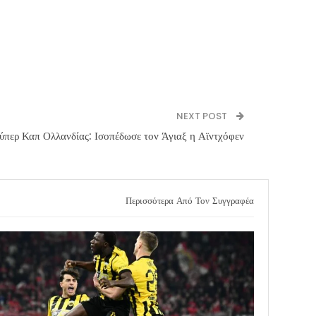
NEXT POST
ύπερ Καπ Ολλανδίας: Ισοπέδωσε τον Άγιαξ η Αϊντχόφεν
Περισσότερα Από Τον Συγγραφέα