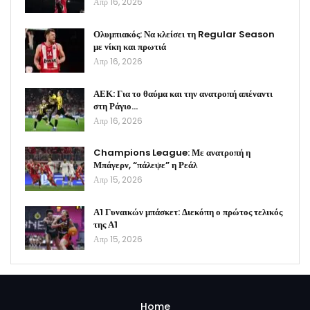
Απρ 16, 2026
Ολυμπιακός: Να κλείσει τη Regular Season
με νίκη και πρωτιά
Απρ 16, 2026
ΑΕΚ: Για το θαύμα και την ανατροπή απέναντι
στη Ράγιο…
Απρ 16, 2026
Champions League: Με ανατροπή η
Μπάγερν, “πάλεψε” η Ρεάλ
Απρ 15, 2026
Α1 Γυναικών μπάσκετ: Διεκόπη ο πρώτος τελικός
της Α1
Απρ 15, 2026
Home