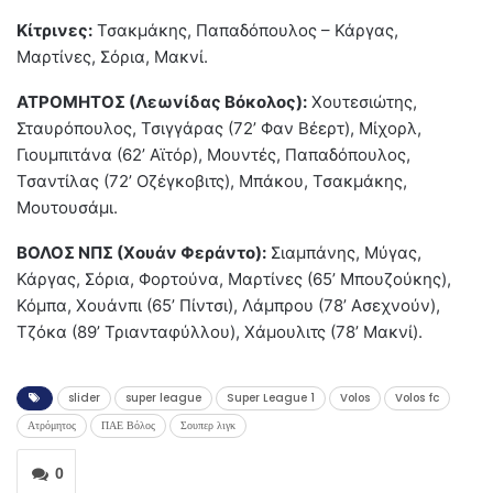
Κίτρινες:
Τσακμάκης, Παπαδόπουλος – Κάργας,
Μαρτίνες, Σόρια, Μακνί.
ΑΤΡΟΜΗΤΟΣ (Λεωνίδας Βόκολος):
Χουτεσιώτης,
Σταυρόπουλος, Τσιγγάρας (72’ Φαν Βέερτ), Μίχορλ,
Γιουμπιτάνα (62’ Αϊτόρ), Μουντές, Παπαδόπουλος,
Τσαντίλας (72’ Οζέγκοβιτς), Μπάκου, Τσακμάκης,
Μουτουσάμι.
ΒΟΛΟΣ ΝΠΣ (Χουάν Φεράντο):
Σιαμπάνης, Μύγας,
Κάργας, Σόρια, Φορτούνα, Μαρτίνες (65’ Μπουζούκης),
Κόμπα, Χουάνπι (65’ Πίντσι), Λάμπρου (78’ Ασεχνούν),
Τζόκα (89’ Τριανταφύλλου), Χάμουλιτς (78’ Μακνί).
slider
super league
Super League 1
Volos
Volos fc
Ατρόμητος
ΠΑΕ Βόλος
Σουπερ λιγκ
0