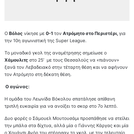
Ο
Βόλος
νίκησε με
0-1
τον
Ατρόμητο στο Περιστέρι,
για
την 10η αγωνιστική της Super League.
Το μοναδικό γκολ της αναμέτρησης σημείωσε ο
Χάμουλιτς
στο 25’ με τους Θεσσαλούς να «πιάνουν»
ξανά τον Λεβαδειακό στην τέταρτη θέση και να αφήνουν
τον Ατρόμητο στη δέκατη θέση.
Ο αγώνας:
Η ομάδα του Λεωνίδα Βόκολου σπατάλησε απίθανη
τριπλή ευκαιρία για να ανοίξει το σκορ στο 7ο λεπτό.
Δυο φορές ο Σάμουελ Μουτουσάμι προσπάθησε να στείλει
την μπάλα στα δίχτυα, αλλά μία ο Γιάννης Κάργας και μία
ο Χουάνπι Ανόρ του στέρησαν το γκολ, με τον τελευταίο