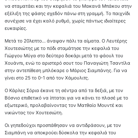
να σταματάει και την κεφαλιά του Μακανά Μπάκου στην
εξέλιξη της φάσης σχεδόν πάνω στη γραμμή. Το παιχνίδι
συνέχισε να έχει καλό ρυθμό, χωρίς πάντως ιδιαίτερες
ευκαιρίες.
Μετά το 20λεπτο… άναψαν πάλι τα αίματα. Ο Λευτέρης
Χουτεσιώτης με το πόδι σταμάτησε την κεφαλιά του
Γιώργου Μύγα στο δεύτερο δοκάρι μετά το φάουλ του
Χουάνπι, ενώ το αριστερό σουτ του Παναγιώτη Τσαντίλα
στην αντεπίθεση μπλόκαρε ο Μάριος Σιαμπάνης. Για να
γίνει στο 25 το 0-1 από τον Χάμουλιτς.
Ο Κάρλες Σόρια έκανε τη σέντρα από τα δεξιά, με τον
Βόσνιο επιθετικό να ίπταται για να κάνει το πλασέ με το
εξωτερικό, προλαβαίνοντας τον Ματθαίο Μουντέ και
νικώντας τον Χουτεσιώτη.
Οι γηπεδούχοι προσπάθησαν να αντιδράσουν, με τον
Σιαμπάνη να αποκρούει δύσκολα την κεφαλιά του