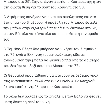
Μπάκου στο 29’. Στην απέναντι εστία, ο Χουτεσιώτης ήταν
στη σωστή θέση για το σουτ του Χουάνπι στο 38’.
Ο Ατρόμητος συνέχισε να είναι πιο απειλητικός και στο
ξεκίνημα του β’ μέρους. Η προβολή του Μπάκου έστειλε
την μπάλα στην εξωτερική πλευρά των δικτύων στο 51’,
με τον Βόκολο να κάνει όλο και πιο επιθετική την ομάδα
του.
Ο Τομ Φαν Βέερτ δεν μπόρεσε να νικήσει τον Σιαμπάνη
στο 75’ ενώ ο Έλληνας τερματοφύλακας είδε με
ανακούφιση την μπάλα να φεύγει δίπλα από το αριστερό
του δοκάρι στο δεξί σουτ του Μπάκου στο 77’.
Οι Θεσσαλοί προσπάθησαν να φτάσουν σε δεύτερο γκολ
στις αντεπιθέσεις, αλλά στο 83’ ο Γιασίν Αμίν Ασεχνούν
έκανε κακό κοντρόλ προ του Χουτεσιώτη.
Το σκορ δεν άλλαξε ως το φινάλε, με τον Βόλο να φτάνει
με τη δεύτερη σερί του νίκη.