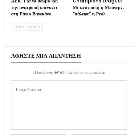
ΑΕΚ: Για το θαύμα και
Champions League:
την ανατροπή απέναντι
Με ανατροπή η Μπάγερν,
στη Ράγιο Βαγεκάνο
“πάλεψε” η Ρεάλ
PREV
NEXT
ΑΦΉΣΤΕ ΜΙΑ ΑΠΆΝΤΗΣΗ
Η διεύθυνση email σας δεν θα δημοσιευθεί.