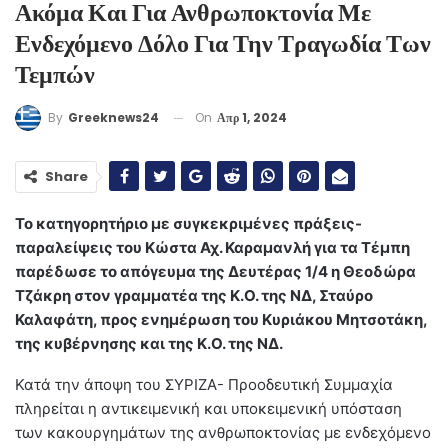
Ακόμα Και Για Ανθρωποκτονία Με
Ενδεχόμενο Δόλο Για Την Τραγωδία Των
Τεμπών
On
Απρ 1, 2024
By
Greeknews24
Share
Το κατηγορητήριο με συγκεκριμένες πράξεις-
παραλείψεις του Κώστα Αχ. Καραμανλή για τα Τέμπη
παρέδωσε το απόγευμα της Δευτέρας 1/4 η Θεοδώρα
Τζάκρη στον γραμματέα της Κ.Ο. της ΝΔ, Σταύρο
Καλαφάτη, προς ενημέρωση του Κυριάκου Μητσοτάκη,
της κυβέρνησης και της Κ.Ο. της ΝΔ.
Κατά την άποψη του ΣΥΡΙΖΑ- Προοδευτική Συμμαχία
πληρείται η αντικειμενική και υποκειμενική υπόσταση
των κακουργημάτων της ανθρωποκτονίας με ενδεχόμενο