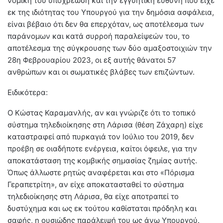
νομική του υποχρέωση και την εγγυητική ευθύνη που είχε
εκ της ιδιότητας του Υπουργού για την δημόσια ασφάλεια,
είναι βέβαιο ότι δεν θα επερχόταν, ως αποτέλεσμα των
παράνομων και κατά συρροή παραλείψεών του, το
αποτέλεσμα της σύγκρουσης των δύο αμαξοστοιχιών την
28η Φεβρουαρίου 2023, οι εξ αυτής θάνατοι 57
ανθρώπων και οι σωματικές βλάβες των επιζώντων.
Ειδικότερα:
Ο Κώστας Καραμανλής, αν και γνώριζε ότι το τοπικό
σύστημα τηλεδιοίκησης στη Λάρισα (θέση Ζάχαρη) είχε
καταστραφεί από πυρκαγιά τον Ιούλιο του 2019, δεν
προέβη σε οιαδήποτε ενέργεια, καίτοι όφειλε, για την
αποκατάσταση της κομβικής σημασίας ζημίας αυτής.
Όπως άλλωστε ρητώς αναφέρεται και στο «Πόρισμα
Γεραπετρίτη», αν είχε αποκατασταθεί το σύστημα
τηλεδιοίκησης στη Λάρισα, θα είχε αποτραπεί το
δυστύχημα και ως εκ τούτου καθίσταται πρόδηλη και
σαφής, η ουσιώδης παράλειψή του ως άνω Υπουργού.