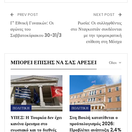
PREV POST
NEXT POST
Γ’ Εθνική Γυναικών: Οι
Ρωσία: Οι συλληφθέντες
αγώνες του
στο Νταγκεστάν συνδέονται
Σαββατοκύριακου 30-31/3
με την τρομοκρατική
επίθεση στη Μόσχα
ΜΠΟΡΕΊ ΕΠΊΣΗΣ ΝΑ ΣΑΣ ΑΡΈΣΕΙ
Ολοι
ΠΟΛΙΤΙΚΗ
ΠΟΛΙΤΙΚΗ
ΥΠΕΞ: Η Τουρκία δεν έχει
Στη Βουλή κατατίθεται ο
κανένα έρεισμα στο
προϋπολογισμός 2026:
ενωσιακό και το διεθνές
Προβλέπει ανάπτυξη 2,4%