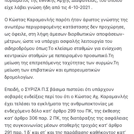
πορίσματος της Εθνικής Αρχής Διαφάνειας, του οποίου
είχε λάβει γνώση ήδη από τις 4-10-2021 .
Ο Κώστας Καραμανλής παρότι ήταν άριστος γνώστης της
ανωτέρω περιγραφομένης κατάστασης δεν προχώρησε,
ως όφειλε, στη λήψη άμεσων διορθωτικών αποφάσεων-
μέτρων, ώστε να υπάρχει ασφαλής λειτουργία του
σιδηροδρόμου όπως:Το κλείσιμο σταθμών για ενίσχυση
κεντρικών σταθμών με πεπειραμένο προσωπικό.Τη
μείωση της επιτρεπόμενης ταχύτητας των συρμών.Τη
μείωση των επιβατικών και εμπορευματικών
δρομολογίων.
Επειδή, ο ΣΥΡΙΖΑ Π.Σ βάσιμα πιστεύει ότι υπάρχουν
σοβαρές ενδείξεις περί του ότι ο Κώστας Αχ. Καραμανλής
έχει τελέσει τα εγκλήματα της ανθρωποκτονίας με
ενδεχόμενο δόλο κατ’ άρθρο 299 του ΠΚ, της έκθεσης
κατ’ άρθρο 306 παρ. 2 ΠΚ, της διατάραξης της ασφάλειας
της συγκοινωνίας μέσων σταθερής τροχιάς κατ’ άρθρο
291 παρ. 1 δ΄ και στ΄ και της παράβασης καθήκοντος κατ’