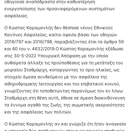
οδηγούσε αναπόδραστα στην καθυστέρηση
ενεργοποίησης των προαναφερόμενων συστημάτων
ασφάλειας.
Ο Κώστας Καραμανλής δεν θέσπισε νέους Εθνικούς
Κανόνες Ασφαλείας, καίτοι όφειλε βάσει των οδηγιών
2016/797 και 2016/798, παραβιάζοντας έτσι τα άρθρα 59
και 60 του ν. 4632/2019.Ο Κώστας Καραμανλής εξέδωσε
στις 30-5-2022 Υπουργική Απόφαση με την οποία
αυθαίρετα άλλαξε τις προϋποθέσεις για τη μετάταξη του
μοιραίου Σταθμάρχη, καταργώντας το όριο ηλικίας, ως
στοιχείο άμεσα συνδεόμενο με την ασφάλεια της
σιδηροδρομικής λειτουργίας και του επιβατικού κοινού,
γνωρίζοντας ότι τοποθετώντας παρανόμως τον εν λόγω
Σταθμάρχη στη θέση αυτή, έθεσε σε άμεση διακινδύνευση
τα έννομα αγαθά της ζωής, της σωματικής ακεραιότητας
και της ασφάλειας των πολιτών.
Ο Κώστας Καραμανλής αν και γνώριζε ότι ήταν αναγκαία
η υπηρεσία δύο σταθμαρχών στους κεντρικούς σταθμούς,