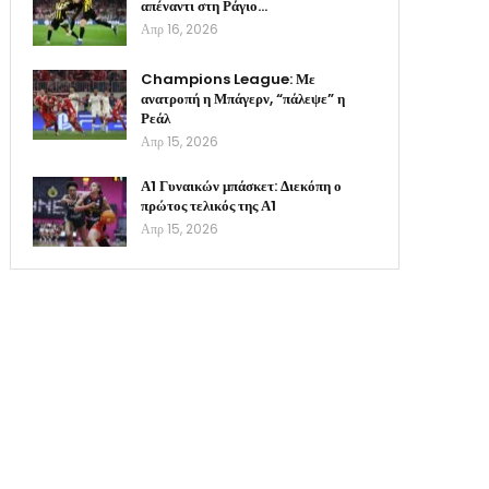
απέναντι στη Ράγιο…
Απρ 16, 2026
Champions League: Με
ανατροπή η Μπάγερν, “πάλεψε” η
Ρεάλ
Απρ 15, 2026
Α1 Γυναικών μπάσκετ: Διεκόπη ο
πρώτος τελικός της Α1
Απρ 15, 2026