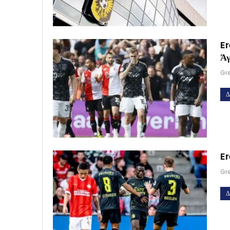
Er
Άγ
Gr
Δ
Er
Gr
Δ