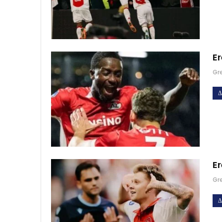
Er
Gr
Δ
Er
Gr
Δ