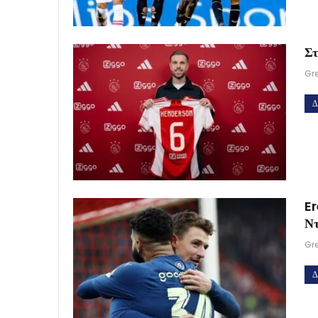
Στ
Gr
Δ
Er
Ντ
Gr
Δ