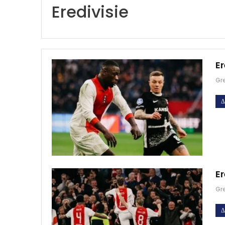
Eredivisie
Er
Gr
Δ
Er
Gr
Δ