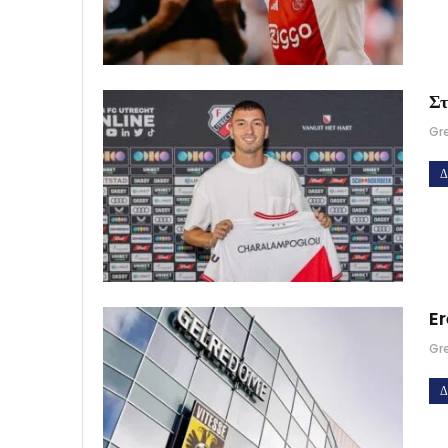
Στ
Gr
Δ
Er
Gr
Δ