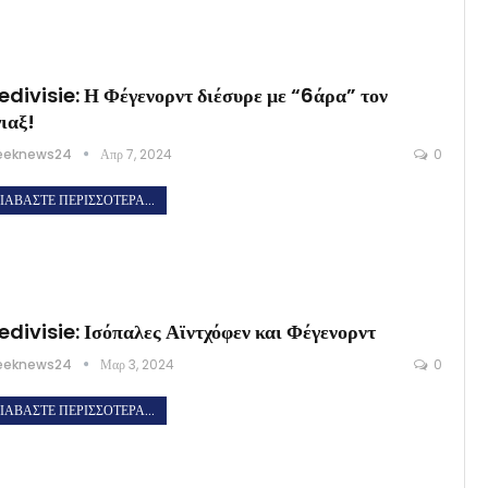
edivisie: Η Φέγενορντ διέσυρε με “6άρα” τον
ιαξ!
eeknews24
Απρ 7, 2024
0
ΙΑΒΆΣΤΕ ΠΕΡΙΣΣΌΤΕΡΑ...
edivisie: Ισόπαλες Αϊντχόφεν και Φέγενορντ
eeknews24
Μαρ 3, 2024
0
ΙΑΒΆΣΤΕ ΠΕΡΙΣΣΌΤΕΡΑ...