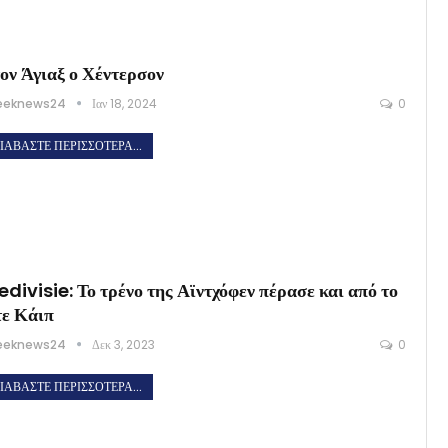
ον Άγιαξ ο Χέντερσον
eeknews24
Ιαν 18, 2024
0
ΙΑΒΆΣΤΕ ΠΕΡΙΣΣΌΤΕΡΑ...
edivisie: Το τρένο της Αϊντχόφεν πέρασε και από το
ε Κάιπ
eeknews24
Δεκ 3, 2023
0
ΙΑΒΆΣΤΕ ΠΕΡΙΣΣΌΤΕΡΑ...