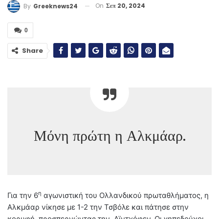
On
Σεπ 20, 2024
By
Greeknews24
0
Share
Μόνη πρώτη η Αλκμάαρ.
η
Για την 6
αγωνιστική του Ολλανδικού πρωταθλήματος, η
Αλκμάαρ νίκησε με 1-2 την Τσβόλε και πάτησε στην
κορυφή, προσπερνώντας την Αϊντχόφεν. Οι γηπεδούχοι