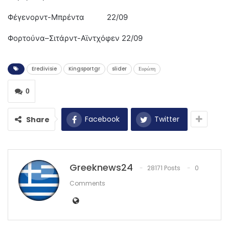
Φέγενορντ-Μπρέντα 22/09
Φορτούνα–Σιτάρντ-Αϊντχόφεν 22/09
Eredivisie
Kingsportgr
slider
Ευρώπη
0
Facebook
Twitter
Share
Greeknews24
28171 Posts
0
Comments