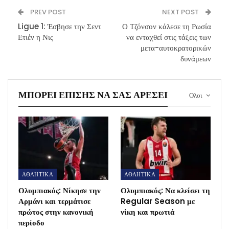
PREV POST
NEXT POST
Ligue 1: Έσβησε την Σεντ
Ο Τζόνσον κάλεσε τη Ρωσία
Ετιέν η Νις
να ενταχθεί στις τάξεις των
μετα-αυτοκρατορικών
δυνάμεων
ΜΠΟΡΕΊ ΕΠΊΣΗΣ ΝΑ ΣΑΣ ΑΡΈΣΕΙ
Ολοι
ΑΘΛΗΤΙΚΑ
ΑΘΛΗΤΙΚΑ
Ολυμπιακός: Νίκησε την
Ολυμπιακός: Να κλείσει τη
Αρμάνι και τερμάτισε
Regular Season με
πρώτος στην κανονική
νίκη και πρωτιά
περίοδο