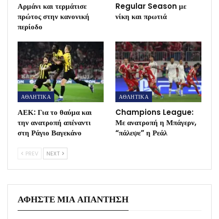
Αρμάνι και τερμάτισε
Regular Season με
πρώτος στην κανονική
νίκη και πρωτιά
περίοδο
ΑΘΛΗΤΙΚΑ
ΑΘΛΗΤΙΚΑ
ΑΕΚ: Για το θαύμα και
Champions League:
την ανατροπή απέναντι
Με ανατροπή η Μπάγερν,
στη Ράγιο Βαγεκάνο
“πάλεψε” η Ρεάλ
PREV
NEXT
ΑΦΉΣΤΕ ΜΙΑ ΑΠΆΝΤΗΣΗ