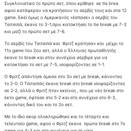
Συγκλονιστικό το πρώτο σετ, όπου κρίθηκε σε tie brea
αφού κατάφεραν να κρατήσουν το σερβίς τους και στα 12
game. Εκεί όμως ο Αμερικανός «έσπασε» ο σερβίς του
Τσιτσιπά, έκανε το 3-1,πριν κατακτήσει το tie break με 7-3
και μαζί το πρώτο σετ με 7-6.
Το σερβίς του Τσιτσιπά και Φριτζ κράτησαν και μέχρι το
11ο game του 2ου σετ, αλλά ο Έλληνας πρωταθλητής
έκανε το break και στην συνέχεια σέρβιρε για να
κατακτήσει το σετ με 7-5, ισοφαρίζοντας σε 1-1.
Ο Φριτζ απάντησε άμεσα στο 3ο σετ με break, κάνοντας
το 2-0. Ο Τσιτσιπάς έκανε break στο break ισοφαρίζοντας
σε 2-2, αλλά ο Φριτζ ήταν εκείνος , που με νέο break στο
έκτο game, έφτασε στο 5-2 και στη συνέχεια στο 6-3,
κάνοντας δικό του και το 2ο σετ.
Με το ίδιο σκορ ολοκληρώθηκε και το τέταρτο και
τελευταίο game, αφού ο Φριτζ έκανε πρώτα break στο 7ο
game για 4-3 και στη συνέχεια για τη νίκη.