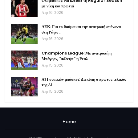
Ολυμπιακός: Να κλείσει τη Regular Season
με νίκη και πρωτιά
Απρ 16, 2026
ΑΕΚ: Για το θαύμα και την ανατροπή απέναντι
στη Ράγιο…
Απρ 16, 2026
Champions League: Με ανατροπή η
Μπάγερν, “πάλεψε” η Ρεάλ
Απρ 15, 2026
Α1 Γυναικών μπάσκετ: Διεκόπη ο πρώτος τελικός
της Α1
Απρ 15, 2026
Home