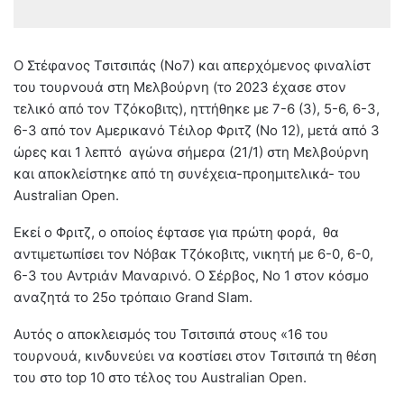
O Στέφανος Τσιτσιπάς (Νο7) και απερχόμενος φιναλίστ
του τουρνουά στη Μελβούρνη (το 2023 έχασε στον
τελικό από τον Τζόκοβιτς), ηττήθηκε με 7-6 (3), 5-6, 6-3,
6-3 από τον Αμερικανό Τέιλορ Φριτζ (Νο 12), μετά από 3
ώρες και 1 λεπτό αγώνα σήμερα (21/1) στη Μελβούρνη
και αποκλείστηκε από τη συνέχεια-προημιτελικά- του
Australian Open.
Εκεί ο Φριτζ, ο οποίος έφτασε για πρώτη φορά, θα
αντιμετωπίσει τον Νόβακ Τζόκοβιτς, νικητή με 6-0, 6-0,
6-3 του Αντριάν Μαναρινό. O Σέρβος, Νο 1 στον κόσμο
αναζητά το 25ο τρόπαιο Grand Slam.
Αυτός ο αποκλεισμός του Τσιτσιπά στους «16 του
τουρνουά, κινδυνεύει να κοστίσει στον Τσιτσιπά τη θέση
του στο top 10 στο τέλος του Australian Open.