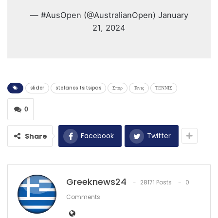
— #AusOpen (@AustralianOpen) January
21, 2024
slider
stefanos tsitsipas
Σπορ
Τενις
ΤΕΝΝΙΣ
0
Facebook
Twitter
Share
Greeknews24
28171 Posts
0
Comments