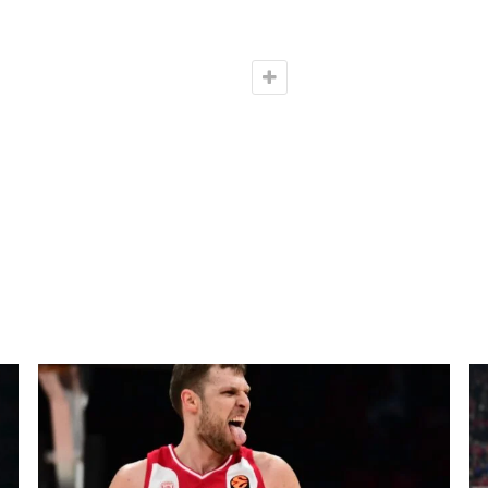
mantzaris
training camp
Vangelis Mantzaris
Αμιλλα Περιστεριου
Google+
ReddIt
0
NEXT POST
Έκταση 1,2 τετ. χλμ χάθηκε τα τελευταία 30 χρόνια από
την παράκτια ζώνη του Νέστου, εξαιτίας διάβρωσης