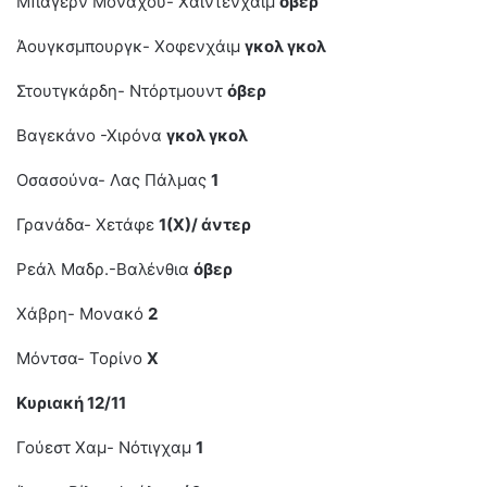
Μπάγερν Μονάχου- Χαϊντενχάιμ
όβερ
Άουγκσμπουργκ- Χοφενχάιμ
γκολ γκολ
Στουτγκάρδη- Ντόρτμουντ
όβερ
Βαγεκάνο -Χιρόνα
γκολ γκολ
Οσασούνα- Λας Πάλμας
1
Γρανάδα- Χετάφε
1(Χ)/ άντερ
Ρεάλ Μαδρ.-Βαλένθια
όβερ
Χάβρη- Μονακό
2
Μόντσα- Τορίνο
Χ
Κυριακή 12/11
Γούεστ Χαμ- Νότιγχαμ
1