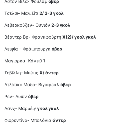
Άστον Βίλα- Φούλαμ
όβερ
Τσέλσι- Μαν.Σίτι
2/ 2-3 γκολ
Λεβερκούζεν- Ουνιόν
2-3 γκολ
Βέρντερ Βρ- Φρανκφούρτη
Χ(2)/ γκολ γκολ
Λειψία – Φράιμπουργκ
όβερ
Μαγιόρκα- Κάντιθ
1
Σεβίλλη- Μπέτις
Χ/ άντερ
Ατλέτικο Μαδρ- Βιγιαρεάλ
όβερ
Ρεν- Λυών
όβερ
Λανς- Μαρσέιγ
γκολ γκολ
Φιορεντίνα- Μπολόνια
άντερ