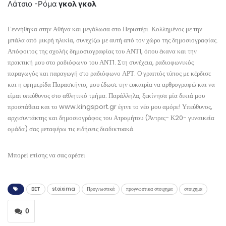
Λάτσιο -Ρόμα
γκολ γκολ
Γεννήθηκα στην Αθήνα και μεγάλωσα στο Περιστέρι. Κολλημένος με την
μπάλα από μικρή ηλικία, συνεχίζω με αυτή από τον χώρο της δημοσιογραφίας.
Απόφοιτος της σχολής δημοσιογραφίας του ΑΝΤ1, όπου έκανα και την
πρακτική μου στο ραδιόφωνο του ΑΝΤ1. Στη συνέχεια, ραδιοφωνικός
παραγωγός και παραγωγή στο ραδιόφωνο ΑΡΤ. Ο γραπτός τύπος με κέρδισε
και η εφημερίδα Παρασκήνιο, μου έδωσε την ευκαιρία να αρθρογραφώ και να
είμαι υπεύθυνος στο αθλητικό τμήμα. Παράλληλα, ξεκίνησα μία δικιά μου
προσπάθεια και το www.kingsport.gr έγινε το νέο μου αμόρε! Υπεύθυνος,
αρχισυντάκτης και δημοσιογράφος του Ατρομήτου (Άντρες- Κ20- γυναικεία
ομάδα) σας μεταφέρω τις ειδήσεις διαδικτυακά.
Μπορεί επίσης να σας αρέσει
BET
stoixima
Προγνωστικά
προγνωστικα στοιχημα
στοιχημα
0