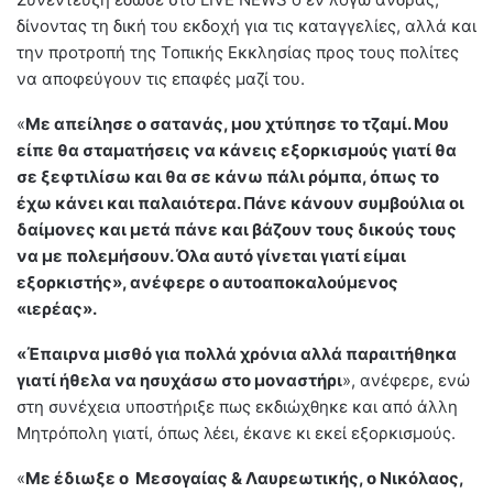
δίνοντας τη δική του εκδοχή για τις καταγγελίες, αλλά και
την προτροπή της Τοπικής Εκκλησίας προς τους πολίτες
να αποφεύγουν τις επαφές μαζί του.
«
Με απείλησε ο σατανάς, μου χτύπησε το τζαμί. Μου
είπε θα σταματήσεις να κάνεις εξορκισμούς γιατί θα
σε ξεφτιλίσω και θα σε κάνω πάλι ρόμπα, όπως το
έχω κάνει και παλαιότερα. Πάνε κάνουν συμβούλια οι
δαίμονες και μετά πάνε και βάζουν τους δικούς τους
να με πολεμήσουν. Όλα αυτό γίνεται γιατί είμαι
εξορκιστής», ανέφερε ο αυτοαποκαλούμενος
«ιερέας».
«Έπαιρνα μισθό για πολλά χρόνια αλλά παραιτήθηκα
γιατί ήθελα να ησυχάσω στο μοναστήρι
», ανέφερε, ενώ
στη συνέχεια υποστήριξε πως εκδιώχθηκε και από άλλη
Μητρόπολη γιατί, όπως λέει, έκανε κι εκεί εξορκισμούς.
«
Με έδιωξε ο Μεσογαίας & Λαυρεωτικής, ο Νικόλαος,