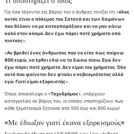
Τι υποστηρίζει ο ίδιος
Για όσα λέγονται εις βάρος του ο άνδρας τονίζει ότι «
όλος
αυτός είναι ο πόλεμος του Σατανά και των δαιμόνων
που θέλουν να με κατασπαράξουν και να μην κάνω
καλό στον κόσμο. Δεν έχω πάρει ποτέ χρήματα από
πιστούς
».
«
Αν βρεθεί ένας άνθρωπος που να είπε πως παίρνω
800 ευρώ, να έρθει εδώ να τα δώσω πίσω. Εγώ δεν
έχω πάρει ποτέ χρήματα. Δεν είμαι του χρήματος. Όλο
αυτό που φαίνεται δεν φταίει ο σεβασμιότατος αλλά
εγώ. Γιατί είμαι εξορκιστής
».
Όπως αποκάλυψε ο «
Ταχυδρόμος
», υπάρχουν
καταγγελίες σε βάρος του, οι οποίες υποστηρίζουν πως
κάθε ξεμάτιασμα ζητούσε από 500 έως και 800 ευρώ!
«Με έδιωξαν γιατί έκανα εξορκισμούς»
Συνέντευξη έδωσε στο LIVE NEWS ο εν λόγω άνδρας,