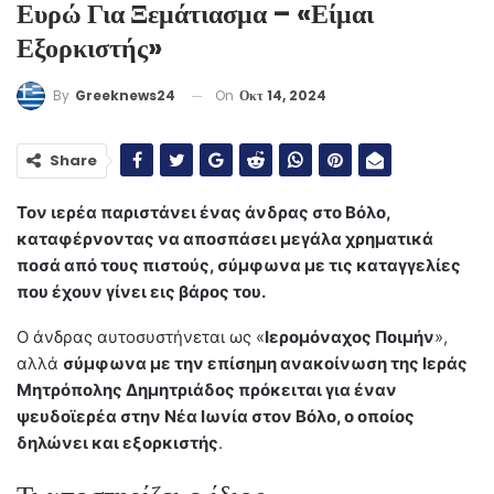
Ευρώ Για Ξεμάτιασμα – «Είμαι
Εξορκιστής»
On
Οκτ 14, 2024
By
Greeknews24
Share
Τον ιερέα παριστάνει ένας άνδρας στο Βόλο,
καταφέρνοντας να αποσπάσει μεγάλα χρηματικά
ποσά από τους πιστούς, σύμφωνα με τις καταγγελίες
που έχουν γίνει εις βάρος του.
Ο άνδρας αυτοσυστήνεται ως «
Ιερομόναχος Ποιμήν
»,
αλλά
σύμφωνα με την επίσημη ανακοίνωση της Ιεράς
Μητρόπολης Δημητριάδος πρόκειται για έναν
ψευδοϊερέα στην Νέα Ιωνία στον Βόλο, ο οποίος
δηλώνει και εξορκιστής
.