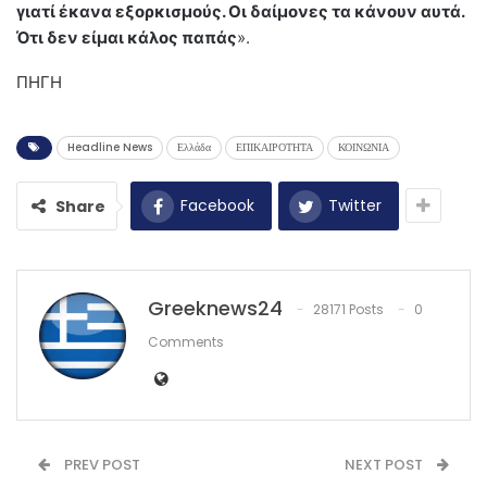
γιατί έκανα εξορκισμούς. Οι δαίμονες τα κάνουν αυτά.
Ότι δεν είμαι κάλος παπάς
».
ΠΗΓΗ
Headline News
Ελλάδα
ΕΠΙΚΑΙΡΟΤΗΤΑ
ΚΟΙΝΩΝΙΑ
Facebook
Twitter
Share
Greeknews24
28171 Posts
0
Comments
PREV POST
NEXT POST