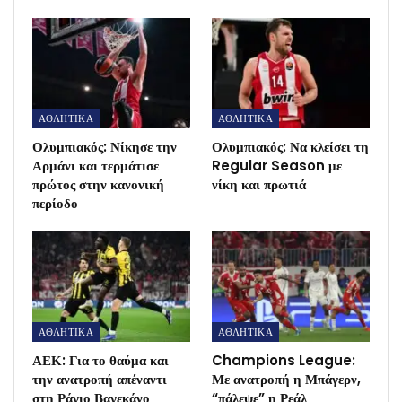
ΑΘΛΗΤΙΚΑ
ΑΘΛΗΤΙΚΑ
Ολυμπιακός: Νίκησε την
Ολυμπιακός: Να κλείσει τη
Αρμάνι και τερμάτισε
Regular Season με
πρώτος στην κανονική
νίκη και πρωτιά
περίοδο
ΑΘΛΗΤΙΚΑ
ΑΘΛΗΤΙΚΑ
ΑΕΚ: Για το θαύμα και
Champions League:
την ανατροπή απέναντι
Με ανατροπή η Μπάγερν,
στη Ράγιο Βαγεκάνο
“πάλεψε” η Ρεάλ