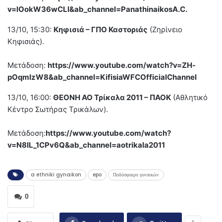
v=lOokW36wCLI&ab_channel=PanathinaikosA.C.
13/10, 15:30:
Κηφισιά – ΓΠΟ Καστοριάς
(Ζηρίνειο
Κηφισιάς).
Μετάδοση:
https://www.youtube.com/watch?v=ZH-
pOqmIzW8&ab_channel=KifisiaWFCOfficialChannel
13/10, 16:00:
ΘΕΟΝΗ ΑΟ Τρίκαλα 2011 – ΠΑΟΚ
(Αθλητικό
Κέντρο Σωτήρας Τρικάλων).
Μετάδοση:
https://www.youtube.com/watch?
v=N8IL_1CPv6Q&ab_channel=aotrikala2011
a ethniki gynaikon
epo
Ποδόσφαιρο γυναικών
0