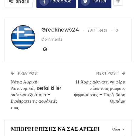
Facebook
Twitter
Share
Greeknews24
28171 Posts
0
Comments
PREV POST
NEXT POST
Νότια Αφρική:
Η Χάρις αδυνατεί να φέρει
Αστυνομικός serial killer
πίσω τους μαύρους
σκότωσε έξι άτομα –
ψηφοφόρους – Παρέμβαση
Εισέπραττε τις ασφάλειές
Ομπάμα
τους
ΜΠΟΡΕΊ ΕΠΊΣΗΣ ΝΑ ΣΑΣ ΑΡΈΣΕΙ
Ολοι