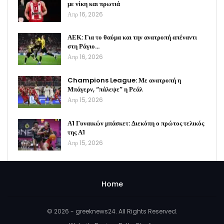
με νίκη και πρωτιά
Απρ 16, 2026
ΑΕΚ: Για το θαύμα και την ανατροπή απέναντι
στη Ράγιο…
Απρ 16, 2026
Champions League: Με ανατροπή η
Μπάγερν, “πάλεψε” η Ρεάλ
Απρ 15, 2026
Α1 Γυναικών μπάσκετ: Διεκόπη ο πρώτος τελικός
της Α1
Απρ 15, 2026
Home
© 2026 - greeknews24. All Rights Reserved.