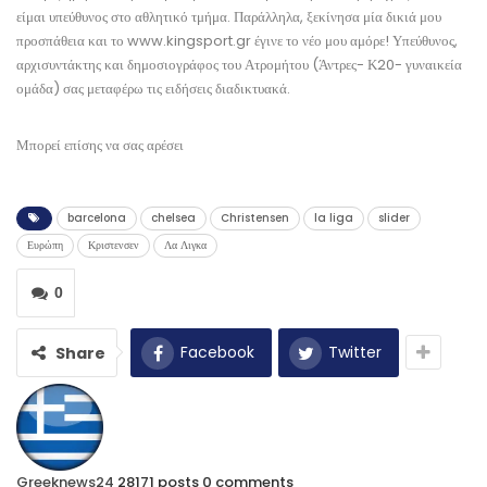
είμαι υπεύθυνος στο αθλητικό τμήμα. Παράλληλα, ξεκίνησα μία δικιά μου
προσπάθεια και το www.kingsport.gr έγινε το νέο μου αμόρε! Υπεύθυνος,
αρχισυντάκτης και δημοσιογράφος του Ατρομήτου (Άντρες- Κ20- γυναικεία
ομάδα) σας μεταφέρω τις ειδήσεις διαδικτυακά.
Μπορεί επίσης να σας αρέσει
barcelona
chelsea
Christensen
la liga
slider
Ευρώπη
Κριστενσεν
Λα Λιγκα
0
Facebook
Twitter
Share
Greeknews24
28171 posts
0 comments