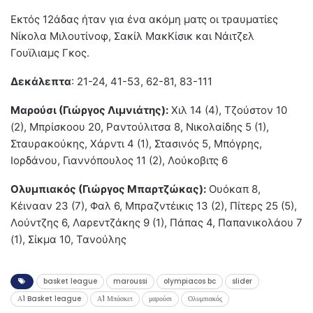
Εκτός 12άδας ήταν για ένα ακόμη ματς οι τραυματίες
Νίκολα Μιλουτίνοφ, Σακίλ ΜακΚίσικ και Νάιτζελ
Γουϊλιαμς Γκος.
Δεκάλεπτα
: 21-24, 41-53, 62-81, 83-111
Μαρούσι (Γιώργος Λιμνιάτης):
Χιλ 14 (4), Τζούστον 10
(2), Μπρίσκοου 20, Ραντούλιτσα 8, Νικολαίδης 5 (1),
Σταυρακούκης, Χάρντι 4 (1), Στασινός 5, Μπόγρης,
Ιορδάνου, Γιαννόπουλος 11 (2), Λούκοβιτς 6
Ολυμπιακός (Γιώργος Μπαρτζώκας):
Ουόκαπ 8,
Κέινααν 23 (7), Φαλ 6, Μπραζντέικις 13 (2), Πίτερς 25 (5),
Λούντζης 6, Λαρεντζάκης 9 (1), Πάπας 4, Παπανικολάου 7
(1), Σίκμα 10, Τανούλης
basket league
maroussi
olympiacos bc
slider
Α1 Basket league
Α1 Μπάσκετ
μαρούσι
Ολυμπιακός