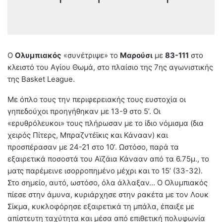
Ο
Ολυμπιακός
«συνέτριψε» το
Μαρούσι
με
83-111
στο
κλειστό του Αγίου Θωμά, στο πλαίσιο της 7ης αγωνιστικής
της Basket League.
Με όπλο τους την περιφερειακής τους ευστοχία οι
γηπεδούχοι προηγήθηκαν με 13-9 στο 5’. Οι
«ερυθρόλευκοι» τους πλήρωσαν με το ίδιο νόμισμα (δια
χειρός Πίτερς, Μπραζντέϊκις και Κάνααν) και
προσπέρασαν με 24-21 στο 10’. Ωστόσο, παρά τα
εξαιρετικά ποσοστά του Αϊζάια Κάνααν από τα 6.75μ., το
ματς παρέμεινε ισορροπημένο μέχρι και το 15’ (33-32).
Στο σημείο, αυτό, ωστόσο, όλα άλλαξαν… Ο Ολυμπιακός
πίεσε στην άμυνα, κυριάρχησε στην ρακέτα με τον Λουκ
Σίκμα, κυκλοφόρησε εξαιρετικά τη μπάλα, έπαιξε με
απίστευτη ταχύτητα και μέσα από επιθετική πολυφωνία