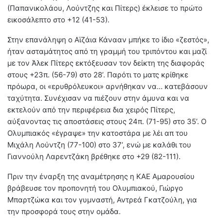
(Παπανικολάου, Λούντζης και Πίτερς) έκλεισε το πρώτο
εικοσάλεπτο στο +12 (41-53).
Στην επανάληψη ο Αϊζάια Κάνααν μπήκε το ίδιο «ζεστός»,
ήταν ασταμάτητος από τη γραμμή του τριπόντου και μαζί
με τον Άλεκ Πίτερς εκτόξευσαν τον δείκτη της διαφοράς
στους +23π. (56-79) στο 28’. Παρότι το ματς κρίθηκε
πρόωρα, οι «ερυθρόλευκοι» αρνήθηκαν να… κατεβάσουν
ταχύτητα. Συνέχισαν να πιέζουν στην άμυνα και να
εκτελούν από την περιφέρεια δια χειρός Πίτερς,
αύξανοντας τις αποστάσεις στους 24π. (71-95) στο 35’. Ο
Ολυμπιακός «έγραψε» την κατοστάρα με λέι απ του
Μιχάλη Λούντζη (77-100) στο 37’, ενώ με καλάθι του
Γιαννούλη Λαρεντζάκη βρέθηκε στο +29 (82-111).
Πριν την έναρξη της αναμέτρησης η ΚΑΕ Αμαρουσίου
βράβευσε τον προπονητή του Ολυμπιακού, Γιώργο
Μπαρτζώκα και τον γυμναστή, Αντρεά Γκατζούλη, για
την προσφορά τους στην ομάδα.