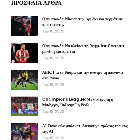
ΠΡΟΣΦΑΤΑ ΑΡΘΡΑ
Ολυμπιακός: Νίκησε την Αρμάνι και τερμάτισε
πρώτος στην…
Απρ 16, 2026
Ολυμπιακός: Να κλείσει τη Regular Season
με νίκη και πρωτιά
Απρ 16, 2026
ΑΕΚ: Για το θαύμα και την ανατροπή απέναντι
στη Ράγιο…
Απρ 16, 2026
Champions League: Με ανατροπή η
Μπάγερν, “πάλεψε” η Ρεάλ
Απρ 15, 2026
Α1 Γυναικών μπάσκετ: Διεκόπη ο πρώτος τελικός
της Α1
Απρ 15, 2026