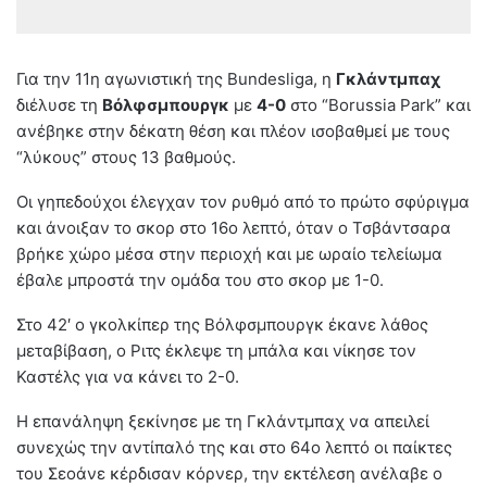
Για την 11η αγωνιστική της Bundesliga, η
Γκλάντμπαχ
διέλυσε τη
Βόλφσμπουργκ
με
4-0
στο “Borussia Park” και
ανέβηκε στην δέκατη θέση και πλέον ισοβαθμεί με τους
“λύκους” στους 13 βαθμούς.
Οι γηπεδούχοι έλεγχαν τον ρυθμό από το πρώτο σφύριγμα
και άνοιξαν το σκορ στο 16ο λεπτό, όταν ο Τσβάντσαρα
βρήκε χώρο μέσα στην περιοχή και με ωραίο τελείωμα
έβαλε μπροστά την ομάδα του στο σκορ με 1-0.
Στο 42′ ο γκολκίπερ της Βόλφσμπουργκ έκανε λάθος
μεταβίβαση, ο Ριτς έκλεψε τη μπάλα και νίκησε τον
Καστέλς για να κάνει το 2-0.
Η επανάληψη ξεκίνησε με τη Γκλάντμπαχ να απειλεί
συνεχώς την αντίπαλό της και στο 64ο λεπτό οι παίκτες
του Σεοάνε κέρδισαν κόρνερ, την εκτέλεση ανέλαβε ο