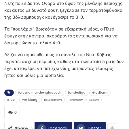
Νετζ που είδε τον Ονορά στο ύψος της μεγάλης περιοχής
και αυτός με δυνατό σουτ, ξεγέλασε τον τερματοφύλακα
της Βόλφσμπουργκ και έγραψε το 3-0.
Τα “πουλάρια” βρισκόταν σε εξαιρετική μέρα, ο Πλεά
έφυγε στην κόντρα, σκοράροντας εντυπωσιακά για να
διαμορφώσει το τελικό 4-0.
Αξίζει να σημειωθεί πως το σύνολο του Νίκο Κόβατς
περνάει άσχημη περίοδο, καθώς στα τελευταία 5 ματς δεν
έχει καταφέρει να πετύχει νίκη, μετρώντας τέσσερις
ήττες και μόλις μία ισοπαλία.
borussia monchengladbach
bundesliga
Gladbach
slider
Wolfsburg
Βόλφσμπουργκ
Γκλάντμπαχ
Ευρώπη
0
Facebook
Twitter
Share