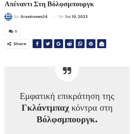
Απέναντι Στη Βόλφσμπουργκ
On
Νοέ 10, 2023
By
Greeknews24
0
Share
Εμφατική επικράτηση της
Γκλάντμπαχ
κόντρα στη
Βόλφσμπουργκ.