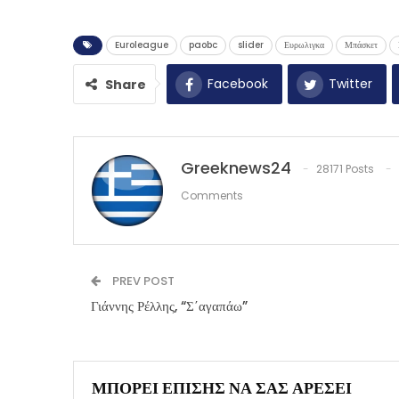
Euroleague
paobc
slider
Ευρωλιγκα
Μπάσκετ
Facebook
Twitter
Share
Greeknews24
28171 Posts
Comments
PREV POST
Γιάννης Ρέλλης, “Σ΄αγαπάω”
ΜΠΟΡΕΊ ΕΠΊΣΗΣ ΝΑ ΣΑΣ ΑΡΈΣΕΙ