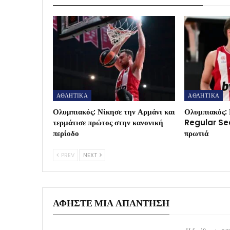
ΑΘΛΗΤΙΚΑ
ΑΘΛΗΤΙΚΑ
Ολυμπιακός: Νίκησε την Αρμάνι και
Ολυμπιακός: 
τερμάτισε πρώτος στην κανονική
Regular Sea
περίοδο
πρωτιά
PREV
NEXT
ΑΦΉΣΤΕ ΜΙΑ ΑΠΆΝΤΗΣΗ