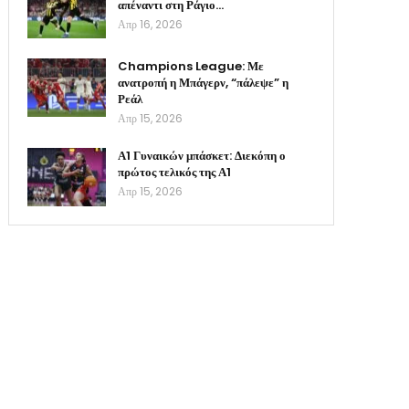
απέναντι στη Ράγιο…
Απρ 16, 2026
Champions League: Με
ανατροπή η Μπάγερν, “πάλεψε” η
Ρεάλ
Απρ 15, 2026
Α1 Γυναικών μπάσκετ: Διεκόπη ο
πρώτος τελικός της Α1
Απρ 15, 2026