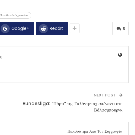
Παναθηναϊκός μπάσκετ
Google+
ReddIt
0
0
NEXT POST
Bundesliga: “Πάρτι” της Γκλάντμπαχ απέναντι στη
Βόλφσμπουργκ
Περισσότερα Από Τον Συγγραφέα