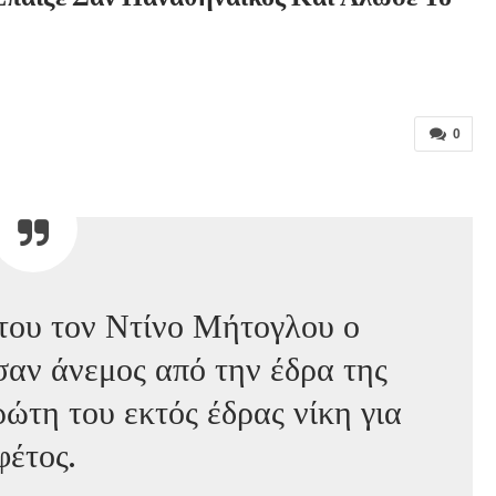
0
του τον Ντίνο Μήτογλου ο
αν άνεμος από την έδρα της
ώτη του εκτός έδρας νίκη για
φέτος.