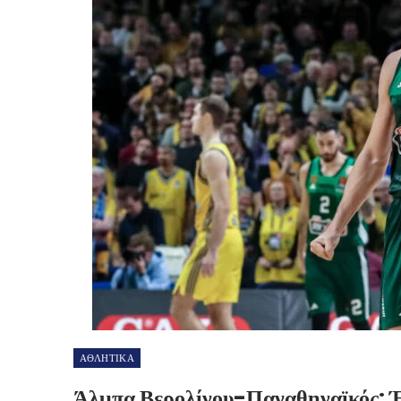
ΑΘΛΗΤΙΚΑ
Άλμπα Βερολίνου-Παναθηναϊκός: Έ