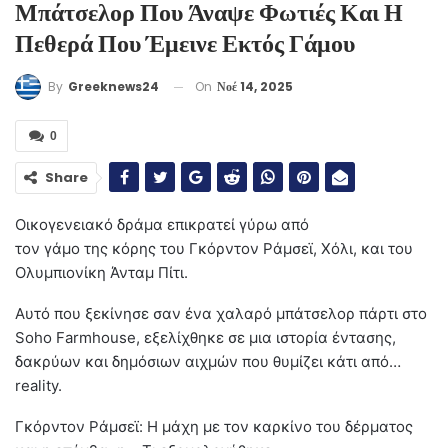
Μπάτσελορ Που Άναψε Φωτιές Και Η
Πεθερά Που Έμεινε Εκτός Γάμου
On
Νοέ 14, 2025
By
Greeknews24
0
Share
Οικογενειακό δράμα επικρατεί γύρω από
τον γάμο της κόρης του Γκόρντον Ράμσεϊ, Χόλι, και του
Ολυμπιονίκη Άνταμ Πίτι.
Αυτό που ξεκίνησε σαν ένα χαλαρό μπάτσελορ πάρτι στο
Soho Farmhouse, εξελίχθηκε σε μια ιστορία έντασης,
δακρύων και δημόσιων αιχμών που θυμίζει κάτι από…
reality.
Γκόρντον Ράμσεϊ: Η μάχη με τον καρκίνο του δέρματος