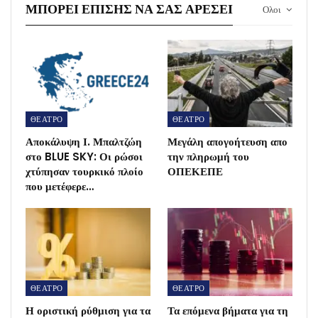
ΜΠΟΡΕΊ ΕΠΊΣΗΣ ΝΑ ΣΑΣ ΑΡΈΣΕΙ
Ολοι
ΘΕΑΤΡΟ
ΘΕΑΤΡΟ
Αποκάλυψη Ι. Μπαλτζώη
Μεγάλη απογοήτευση απο
στο BLUE SKY: Οι ρώσοι
την πληρωμή του
χτύπησαν τουρκικό πλοίο
ΟΠΕΚΕΠΕ
που μετέφερε…
ΘΕΑΤΡΟ
ΘΕΑΤΡΟ
Η οριστική ρύθμιση για τα
Τα επόμενα βήματα για τη