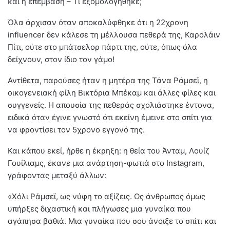
και η επέμβαση – Τι εξομολογήθηκε;
Όλα άρχισαν όταν αποκαλύφθηκε ότι η 22χρονη
influencer δεν κάλεσε τη μέλλουσα πεθερά της, Καρολάιν
Πίτι, ούτε στο μπάτσελορ πάρτι της, ούτε, όπως όλα
δείχνουν, στον ίδιο τον γάμο!
Αντίθετα, παρούσες ήταν η μητέρα της Τάνα Ράμσεϊ, η
οικογενειακή φίλη Βικτόρια Μπέκαμ και άλλες φίλες και
συγγενείς. Η απουσία της πεθεράς σχολιάστηκε έντονα,
ειδικά όταν έγινε γνωστό ότι εκείνη έμεινε στο σπίτι για
να φροντίσει τον 5χρονο εγγονό της.
Και κάπου εκεί, ήρθε η έκρηξη: η θεία του Άνταμ, Λουίζ
Γουίλιαμς, έκανε μια ανάρτηση-φωτιά στο Instagram,
γράφοντας μεταξύ άλλων:
«Χόλι Ράμσεϊ, ως νύφη το αξίζεις. Ως άνθρωπος όμως
υπήρξες διχαστική και πλήγωσες μια γυναίκα που
αγάπησα βαθιά. Μια γυναίκα που σου άνοιξε το σπίτι και