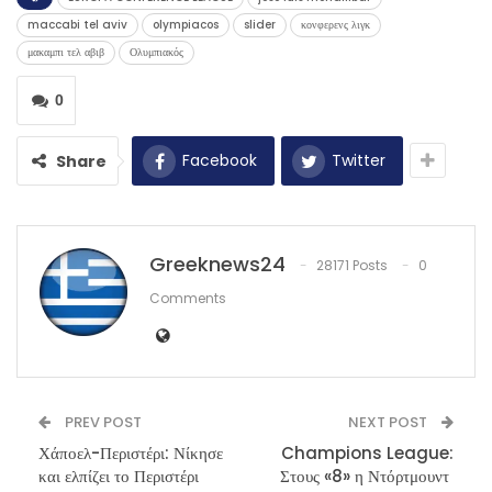
maccabi tel aviv
olympiacos
slider
κονφερενς λιγκ
μακαμπι τελ αβιβ
Ολυμπιακός
0
Facebook
Twitter
Share
Greeknews24
28171 Posts
0
Comments
PREV POST
NEXT POST
Χάποελ-Περιστέρι: Νίκησε
Champions League:
και ελπίζει το Περιστέρι
Στους «8» η Ντόρτμουντ