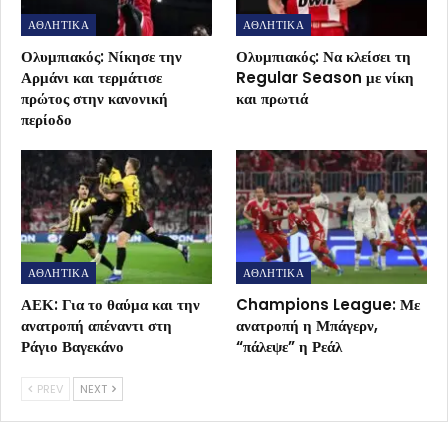
ΑΘΛΗΤΙΚΑ
ΑΘΛΗΤΙΚΑ
Ολυμπιακός: Νίκησε την
Ολυμπιακός: Να κλείσει τη
Αρμάνι και τερμάτισε
Regular Season με νίκη
πρώτος στην κανονική
και πρωτιά
περίοδο
ΑΘΛΗΤΙΚΑ
ΑΘΛΗΤΙΚΑ
ΑΕΚ: Για το θαύμα και την
Champions League: Με
ανατροπή απέναντι στη
ανατροπή η Μπάγερν,
Ράγιο Βαγεκάνο
“πάλεψε” η Ρεάλ
PREV
NEXT