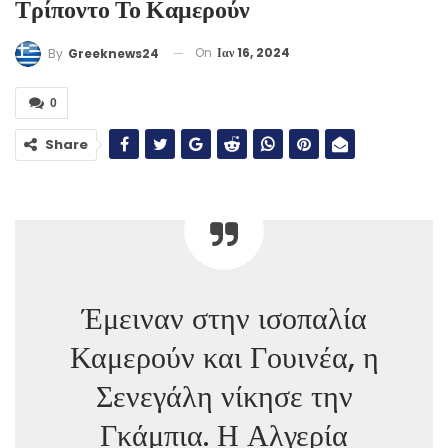
Τρίποντο Το Καμερούν
On
Ιαν 16, 2024
By
Greeknews24
0
Share
Έμειναν στην ισοπαλία
Καμερούν και Γουινέα, η
Σενεγάλη νίκησε την
Γκάμπια. Η Αλγερία