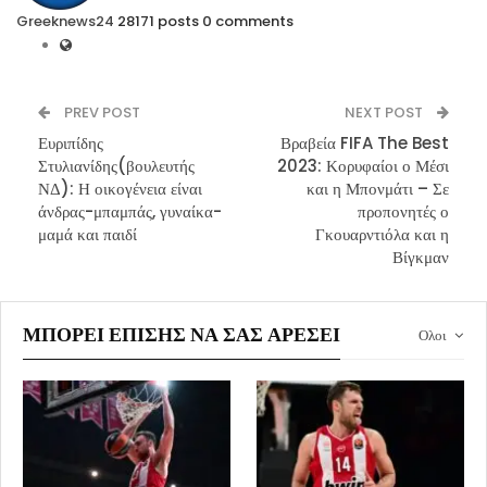
Greeknews24
28171 posts
0 comments
PREV POST
NEXT POST
Ευριπίδης
Βραβεία FIFA The Best
Στυλιανίδης(βουλευτής
2023: Κορυφαίοι ο Μέσι
ΝΔ): Η οικογένεια είναι
και η Μπονμάτι – Σε
άνδρας-μπαμπάς, γυναίκα-
προπονητές ο
μαμά και παιδί
Γκουαρντιόλα και η
Βίγκμαν
ΜΠΟΡΕΊ ΕΠΊΣΗΣ ΝΑ ΣΑΣ ΑΡΈΣΕΙ
Ολοι