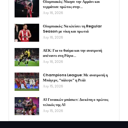
Ολυμπιακός: Νίκησε την Αρμάνι και
τερμάτισε πρώτος στην…
Απρ 16, 2026
Ολυμπιακός: Να κλείσει τη Regular
Season με νίκη και πρωτιά
Απρ 16, 2026
ΑΕΚ: Για το θαύμα και την ανατροπή
απέναντι στη Ράγιο…
Απρ 16, 2026
Champions League: Με ανατροπή η
Μπάγερν, “πάλεψε” η Ρεάλ
Απρ 15, 2026
Α1 Γυναικών μπάσκετ: Διεκόπη ο πρώτος
τελικός της Α1
Απρ 15, 2026