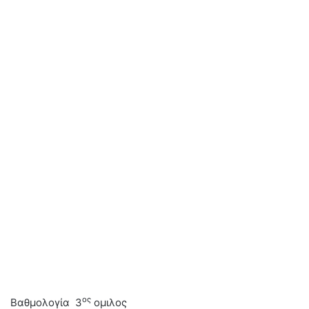
ος
Βαθμολογία 3
ομιλος