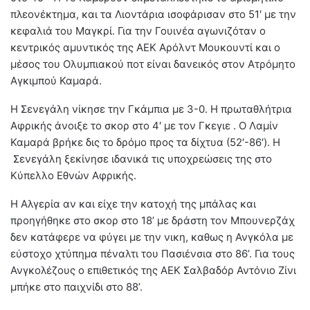
πλεονέκτημα, και τα Λιοντάρια ισοφάρισαν στο 51′ με την
κεφαλιά του Μαγκρί. Για την Γουινέα αγωνιζόταν ο
κεντρικός αμυντικός της ΑΕΚ Αρόλντ Μουκουντί και ο
μέσος του Ολυμπιακού ποτ είναι δανεικός στον Ατρόμητο
Αγκιμπού Καμαρά.
Η Σενεγάλη νίκησε την Γκάμπια με 3-0. Η πρωταθλήτρια
Αφρικής άνοιξε το σκορ στο 4′ με τον Γκεγιε . Ο Λαμίν
Καμαρά βρήκε δις το δρόμο προς τα δίχτυα (52′-86′). Η
Σενεγάλη ξεκίνησε ιδανικά τις υποχρεώσεις της στο
Κύπελλο Εθνών Αφρικής.
Η Αλγερία αν και είχε την κατοχή της μπάλας και
προηγήθηκε στο σκορ στο 18’ με δράστη τον Μπουνερζάχ
δεν κατάφερε να φύγει με την νικη, καθως η Ανγκόλα με
εύστοχο χτύπημα πέναλτι του Πασιένσια στο 86’. Για τους
Ανγκολέζους ο επιθετικός της ΑΕΚ Σαλβαδόρ Αντόνιο Ζίνι
μπήκε στο παιχνίδι στο 88’.